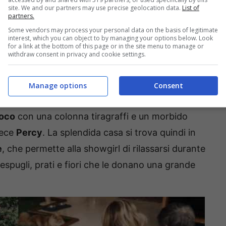
site. We and our partners may use precise geolocation data.
List of
partners.
Some vendors may process your personal data on the basis of legitimate
interest, which you can object to by managing your options below. Look
for a link at the bottom of this page or in the site menu to manage or
withdraw consent in privacy and cookie settings.
sviluppata su
tre livelli
e circondata da un grande
tici – ossia
un cane e un gatto
– si muovono
Manage options
Consent
era amante degli animali
: il gatto si chiama
ioco
con una colonna tiragraffi e un morbido
vece
Percy
. La splendida casa si trova quindi in
e
, che permette alla showgirl di rilassarsi durante
cespugli, prati e fiori che le donano una grande