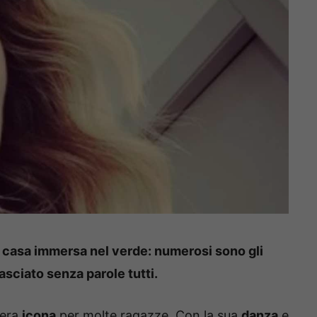
a casa immersa nel verde: numerosi sono gli
lasciato senza parole tutti.
vera
icona
per molte ragazze. Con la sua
danza
e