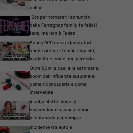
online
“Sto per tornare”: l’annuncio
dalla Ferragnez family fa felici i
fans, ma non è Fedez
Bonus 500 euro ai lavoratori
anche precari: tempi, requisiti,
modalità e come non perderlo
Oltre 80mila casi alla settimana,
boom dell’influenza autunnale:
come riconoscerla e come
intervenire
Incubo blatte: dove si
nascondono in casa e come
allontanarle per sempre
Incidente tra auto e