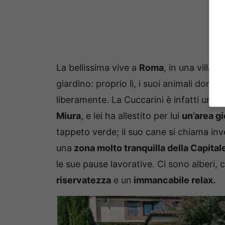
La bellissima vive a
Roma
, in una villa 
giardino: proprio lì, i suoi animali domes
liberamente. La Cuccarini è infatti una
v
Miura
, e lei ha allestito per lui
un’area g
tappeto verde; il suo cane si chiama in
una
zona molto tranquilla della Capital
le sue pause lavorative. Ci sono alberi, 
riservatezza
e un
immancabile relax.