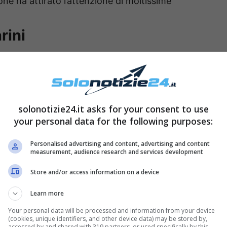
ne ha attirato l’attenzione di moltissime
rini
lica spesso scatti che ritraggono la sua
. Il suo profilo Instagram vanta infatti la
e la seguono sempre con molto affetto e che la
solonotizie24.it asks for your consent to use
ttrice ha così reso nota – sui suoi profili social
your personal data for the following purposes:
ha fatto pubblicando varie immagini della sua
Personalised advertising and content, advertising and content
measurement, audience research and services development
Store and/or access information on a device
Learn more
Your personal data will be processed and information from your device
(cookies, unique identifiers, and other device data) may be stored by,
accessed by and shared with 319 partners, or used specifically by this