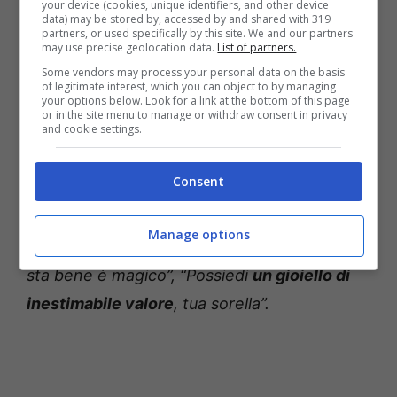
your device (cookies, unique identifiers, and other device
data) may be stored by, accessed by and shared with 319
partners, or used specifically by this site. We and our partners
may use precise geolocation data.
List of partners.
Some vendors may process your personal data on the basis
of legitimate interest, which you can object to by managing
your options below. Look for a link at the bottom of this page
or in the site menu to manage or withdraw consent in privacy
and cookie settings.
“
Sei la dolcezza fatta in persona
“, ha infatti
scritto uno di loro, “
quanto siete belle! Che
Consent
Dio vi benedica
“. E ancora:
“Complimenti
sorelle. Siete bellissime”, “Condividere
Manage options
questo tramonto con la persona con cui si
sta bene è magico”, “Possiedi
un gioiello di
inestimabile valore
, tua sorella”.