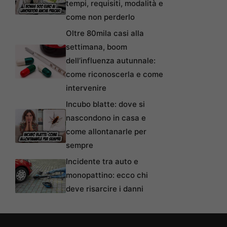
tempi, requisiti, modalità e
come non perderlo
Oltre 80mila casi alla
settimana, boom
dell’influenza autunnale:
come riconoscerla e come
intervenire
Incubo blatte: dove si
nascondono in casa e
come allontanarle per
sempre
Incidente tra auto e
monopattino: ecco chi
deve risarcire i danni