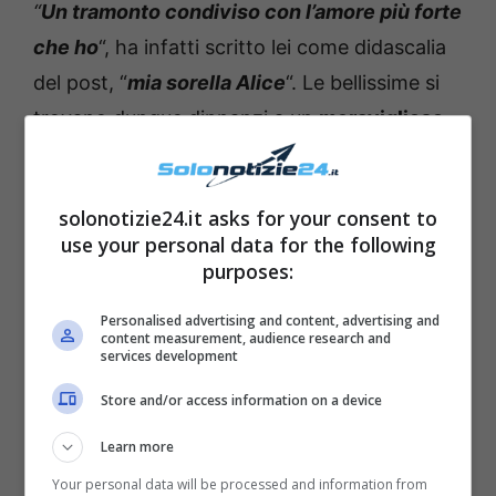
“
Un tramonto condiviso con l’amore più forte
che ho
“, ha infatti scritto lei come didascalia
del post, “
mia sorella Alice
“. Le bellissime si
trovano dunque dinnanzi a un
meraviglioso
tramonto
, mentre aspettano il momento della
cena: i loro occhi sono
davvero felici
, e i
solonotizie24.it asks for your consent to
followers non possono fare a meno di
use your personal data for the following
complimentarsi con loro. Il post ha infatti
purposes:
ottenuto
numerosissimi apprezzamenti
da
Personalised advertising and content, advertising and
parte dei fan, che non hanno potuto fare a
content measurement, audience research and
services development
meno di commentare.
Store and/or access information on a device
Learn more
Your personal data will be processed and information from