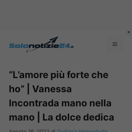
Vai
al
MENU
contenuto
“L’amore più forte che
ho” | Vanessa
Incontrada mano nella
mano | La dolce dedica
Agosto 16, 2022
di
Stefania Meneghella