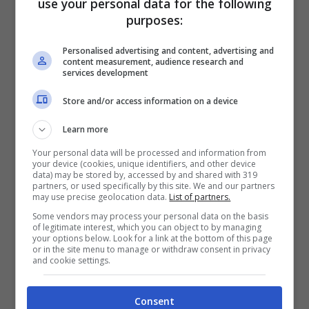
use your personal data for the following
purposes:
Personalised advertising and content, advertising and
content measurement, audience research and
services development
Store and/or access information on a device
Learn more
Your personal data will be processed and information from
your device (cookies, unique identifiers, and other device
Ferrero, offerte di lavoro solonotizie
data) may be stored by, accessed by and shared with 319
partners, or used specifically by this site. We and our partners
may use precise geolocation data.
List of partners.
Dove trovare maggiori
Some vendors may process your personal data on the basis
of legitimate interest, which you can object to by managing
informazioni
your options below. Look for a link at the bottom of this page
or in the site menu to manage or withdraw consent in privacy
and cookie settings.
Vi basterà iscrivervi al portale della Ferrero e
nella sezione lavoro leggere nel dettaglio le
Consent