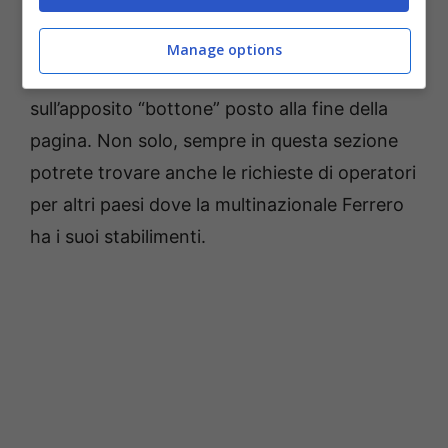
qualifiche da possedere per partecipare alle
suddette tre selezioni di personale e poi
Manage options
eventualmente candidarvi cliccando
sull’apposito “bottone” posto alla fine della
pagina. Non solo, sempre in questa sezione
potrete trovare anche le richieste di operatori
per altri paesi dove la multinazionale Ferrero
ha i suoi stabilimenti.