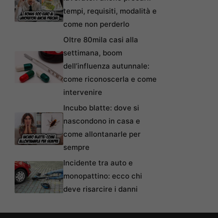
tempi, requisiti, modalità e
come non perderlo
Oltre 80mila casi alla
settimana, boom
dell’influenza autunnale:
come riconoscerla e come
intervenire
Incubo blatte: dove si
nascondono in casa e
come allontanarle per
sempre
Incidente tra auto e
monopattino: ecco chi
deve risarcire i danni