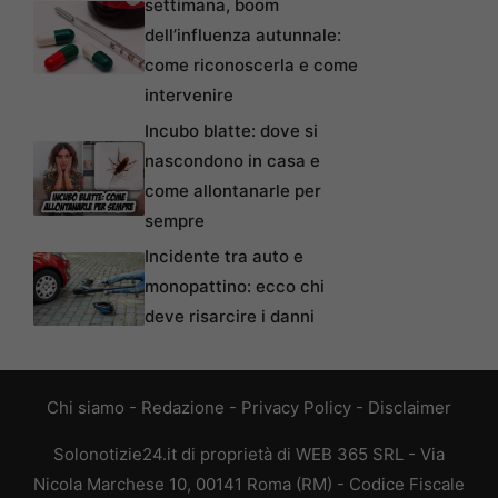
settimana, boom
dell’influenza autunnale:
come riconoscerla e come
intervenire
Incubo blatte: dove si
nascondono in casa e
come allontanarle per
sempre
Incidente tra auto e
monopattino: ecco chi
deve risarcire i danni
Chi siamo
-
Redazione
-
Privacy Policy
-
Disclaimer
Solonotizie24.it di proprietà di WEB 365 SRL - Via
Nicola Marchese 10, 00141 Roma (RM) - Codice Fiscale