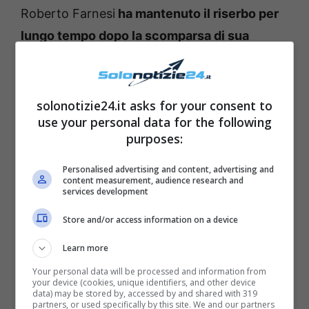
Roberto Farnesi
ha mantenuto il riserbo per
lungo tempo dopo la scomparsa di sua
madre, Maria Angela
. Un lutto che l’ha
ovviamente colpito nel profondo e ha lasciato
cicatrici indelebili nella sua anima.
solonotizie24.it asks for your consent to
use your personal data for the following
purposes:
Personalised advertising and content, advertising and
content measurement, audience research and
services development
Store and/or access information on a device
Learn more
Your personal data will be processed and information from
your device (cookies, unique identifiers, and other device
data) may be stored by, accessed by and shared with 319
partners, or used specifically by this site. We and our partners