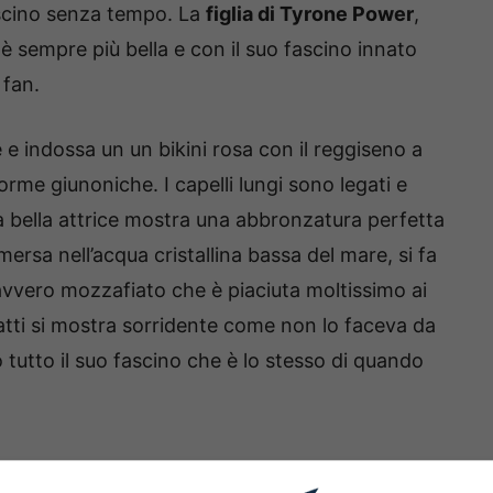
ascino senza tempo. La
figlia di Tyrone Power
,
 è sempre più bella e con il suo fascino innato
 fan.
 e indossa un un bikini rosa con il reggiseno a
orme giunoniche. I capelli lungi sono legati e
La bella attrice mostra una abbronzatura perfetta
ersa nell’acqua cristallina bassa del mare, si fa
avvero mozzafiato che è piaciuta moltissimo ai
fatti si mostra sorridente come non lo faceva da
tutto il suo fascino che è lo stesso di quando