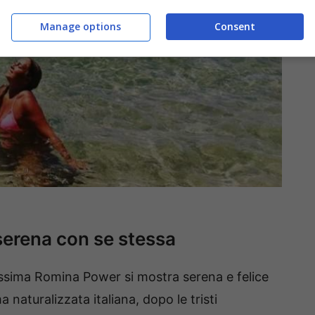
Manage options
Consent
erena con se stessa
lissima Romina Power si mostra serena e felice
 naturalizzata italiana, dopo le tristi