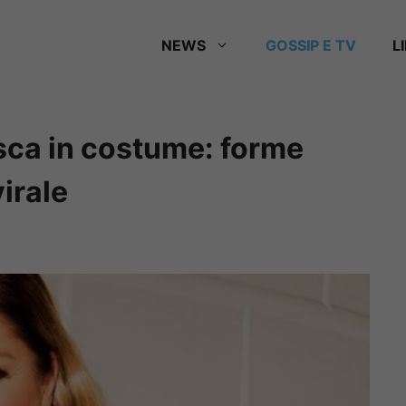
NEWS
GOSSIP E TV
L
ca in costume: forme
virale