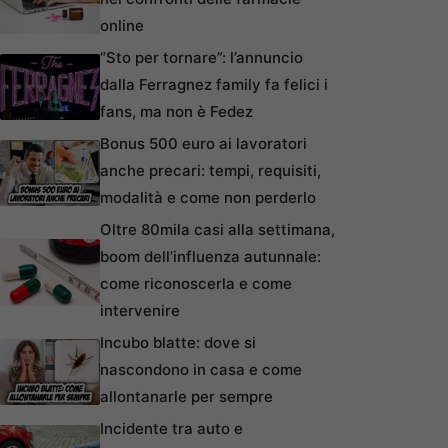
online
“Sto per tornare”: l’annuncio
dalla Ferragnez family fa felici i
fans, ma non è Fedez
Bonus 500 euro ai lavoratori
anche precari: tempi, requisiti,
modalità e come non perderlo
Oltre 80mila casi alla settimana,
boom dell’influenza autunnale:
come riconoscerla e come
intervenire
Incubo blatte: dove si
nascondono in casa e come
allontanarle per sempre
Incidente tra auto e