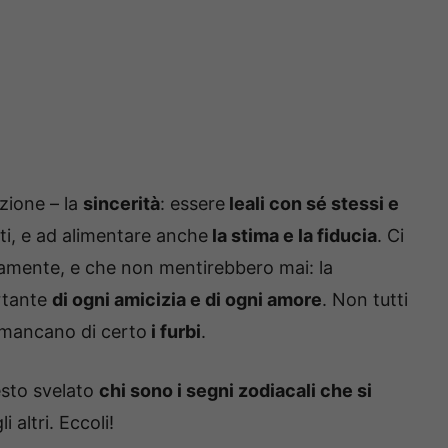
zione – la
sincerità
: essere
leali con sé stessi e
rti, e ad alimentare anche
la stima e la fiducia
. Ci
ecamente, e che non mentirebbero mai: la
ortante
di ogni amicizia e di ogni amore
. Non tutti
n mancano di certo
i furbi
.
esto svelato
chi sono i segni zodiacali che si
i altri. Eccoli!