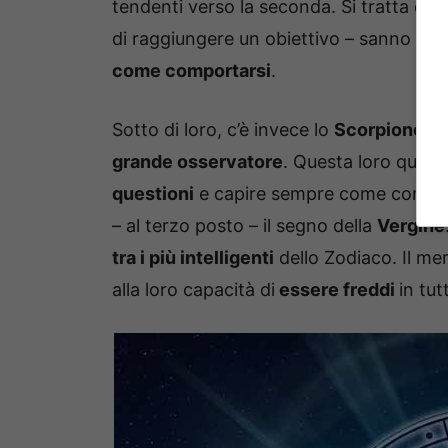
tendenti verso la seconda. Si tratta di
p
di raggiungere un obiettivo – sanno ana
come comportarsi
.
Sotto di loro, c’è invece lo
Scorpione
: 
grande osservatore
. Questa loro qualit
questioni
e capire sempre come comporta
– al terzo posto – il segno della
Vergine
tra i più intelligenti
dello Zodiaco. Il mer
alla loro capacità di
essere freddi
in tut