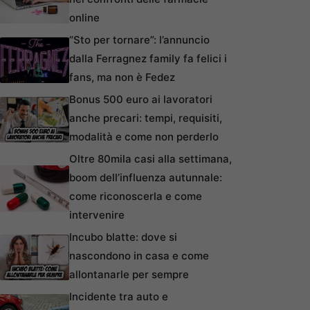
online
“Sto per tornare”: l’annuncio
dalla Ferragnez family fa felici i
fans, ma non è Fedez
Bonus 500 euro ai lavoratori
anche precari: tempi, requisiti,
modalità e come non perderlo
Oltre 80mila casi alla settimana,
boom dell’influenza autunnale:
come riconoscerla e come
intervenire
Incubo blatte: dove si
nascondono in casa e come
allontanarle per sempre
Incidente tra auto e