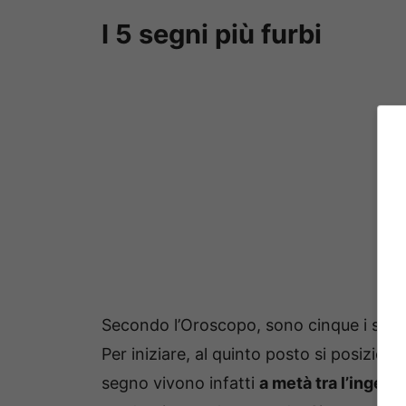
I 5 segni più furbi
Secondo l’Oroscopo, sono cinque i segn
Per iniziare, al quinto posto si posiziona 
segno vivono infatti
a metà tra l’ingenui