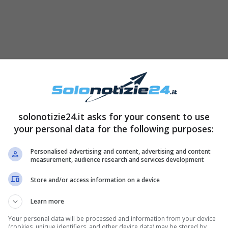
solonotizie24.it asks for your consent to use
your personal data for the following purposes:
Personalised advertising and content, advertising and content
measurement, audience research and services development
Store and/or access information on a device
i zodiacali che sono
i più furbi dello Zodiaco
.
l’
Acquario
: coloro che sono nati sotto questo
Learn more
tà e la furbizia
, ma sono sicuramente più
Your personal data will be processed and information from your device
(cookies, unique identifiers, and other device data) may be stored by,