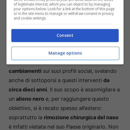
of legitimate interest, which you can object to by managing
your options below. Look for a link at the bottom of this page
or in the site menu to manage or withdraw consent in privacy
and cookie settings.
Consent
Manage options
Il 33enne ha così
documentato tutti i suoi
cambiamenti
sui suoi profili social, svelando
anche di sottoporsi a questi interventi
da
circa dieci anni
. Il suo scopo è assomigliare a
un
alieno nero
e, per raggiungere questo
obiettivo, si è recato spesso all’estero:
soprattutto la
rimozione chirurgica del naso
è infatti vietata nel suo Paese originario. Non