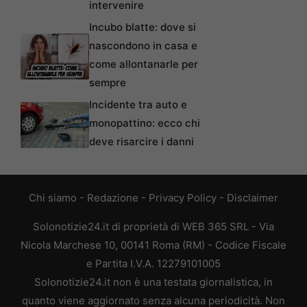
intervenire
Incubo blatte: dove si
nascondono in casa e
come allontanarle per
sempre
Incidente tra auto e
monopattino: ecco chi
deve risarcire i danni
Chi siamo
-
Redazione
-
Privacy Policy
-
Disclaimer
Solonotizie24.it di proprietà di WEB 365 SRL - Via
Nicola Marchese 10, 00141 Roma (RM) - Codice Fiscale
e Partita I.V.A. 12279101005
Solonotizie24.it non è una testata giornalistica, in
quanto viene aggiornato senza alcuna periodicità. Non