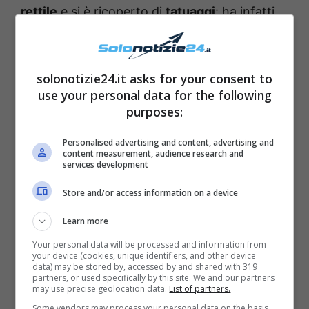
rettile
e si è ricoperto di
tatuaggi
: ha infatti
voluto realizzare un tatuaggio persino sulle
sue
palpebre
, e i rischi che ha corso non
sono affatto pochi. E’ inoltre passato ai
solonotizie24.it asks for your consent to
use your personal data for the following
piercing
, inseriti in tutto il corpo e
persino
purposes:
sotto la pelle
. Si è fatto rimuovere
labbra,
orecchie e una parte del naso
: l’uomo ha
Personalised advertising and content, advertising and
content measurement, audience research and
però rivelato che non ha ancora concluso la
services development
sua trasformazione, dato che – come da lui
Store and/or access information on a device
rivelato – sarebbe
completa solamente al
Learn more
34%
.
Your personal data will be processed and information from
your device (cookies, unique identifiers, and other device
data) may be stored by, accessed by and shared with 319
partners, or used specifically by this site. We and our partners
may use precise geolocation data.
List of partners.
Some vendors may process your personal data on the basis