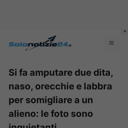
Vai
al
MENU
contenuto
Si fa amputare due dita,
naso, orecchie e labbra
per somigliare a un
alieno: le foto sono
inquietanti