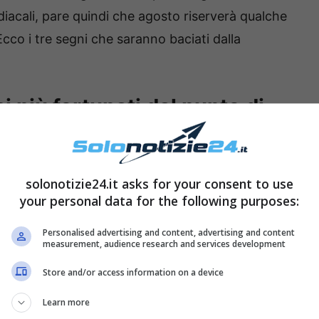
diacali, pare quindi che agosto riserverà qualche
cco i tre segni che saranno baciati dalla
 più fortunati dal punto di
solonotizie24.it asks for your consent to use
your personal data for the following purposes:
Personalised advertising and content, advertising and content
measurement, audience research and services development
Store and/or access information on a device
Learn more