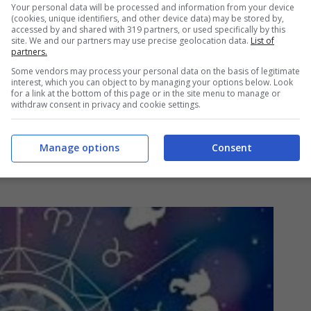
Your personal data will be processed and information from your device
(cookies, unique identifiers, and other device data) may be stored by,
accessed by and shared with 319 partners, or used specifically by this
site. We and our partners may use precise geolocation data.
List of
’ di fortuna in più dopo un mese di luglio
partners.
er i nati sotto questo segno si prospettano
Some vendors may process your personal data on the basis of legitimate
interest, which you can object to by managing your options below. Look
uenza di Venere e Marte. In cui potranno ottenere
for a link at the bottom of this page or in the site menu to manage or
withdraw consent in privacy and cookie settings.
 una nuova opportunità di carriera inaspettata
agni mensili. L’Ariete sarà molto fortunato
Manage options
Consent
pettano, infatti, incontri bollenti che (forse) si