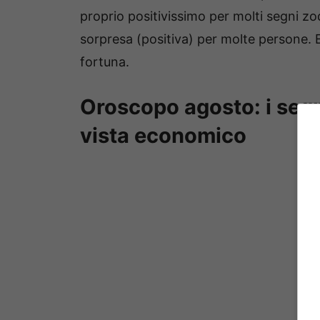
proprio positivissimo per molti segni zo
sorpresa (positiva) per molte persone. E
fortuna.
Oroscopo agosto: i segni
vista economico