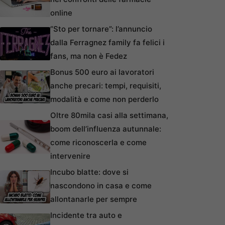
online
“Sto per tornare”: l’annuncio
dalla Ferragnez family fa felici i
fans, ma non è Fedez
Bonus 500 euro ai lavoratori
anche precari: tempi, requisiti,
modalità e come non perderlo
Oltre 80mila casi alla settimana,
boom dell’influenza autunnale:
come riconoscerla e come
intervenire
Incubo blatte: dove si
nascondono in casa e come
allontanarle per sempre
Incidente tra auto e