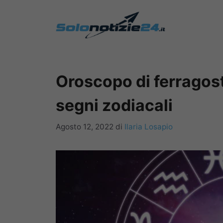
Vai
al
contenuto
Oroscopo di ferragosto
segni zodiacali
Agosto 12, 2022
di
Ilaria Losapio