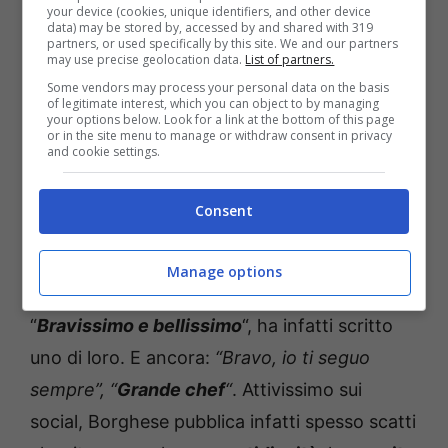
your device (cookies, unique identifiers, and other device
data) may be stored by, accessed by and shared with 319
partners, or used specifically by this site. We and our partners
may use precise geolocation data.
List of partners.
Some vendors may process your personal data on the basis
of legitimate interest, which you can object to by managing
your options below. Look for a link at the bottom of this page
or in the site menu to manage or withdraw consent in privacy
and cookie settings.
Consent
Manage options
“
Bravissimo e bellissimo
“, ha infatti scritto
uno di loro. E ancora:
“Bravo, io ti seguo
sempre”, “
Grande chef
“
. Attivissimo sui
social, Borghese pubblica infatti spesso scatti