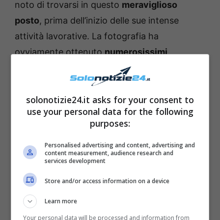
noto di trovarsi in questo
meraviglioso
posto
, prima dell’inizio delle sue intense
attività lavorative. La fotografia ha
ovviamente ottenuto
numerosissimi
apprezzamenti
da parte dei followers, che
non hanno perso l’occasione per
commentare
e per complimentarsi con lui.
solonotizie24.it asks for your consent to
use your personal data for the following
purposes:
Personalised advertising and content, advertising and
content measurement, audience research and
services development
Store and/or access information on a device
Learn more
Your personal data will be processed and information from