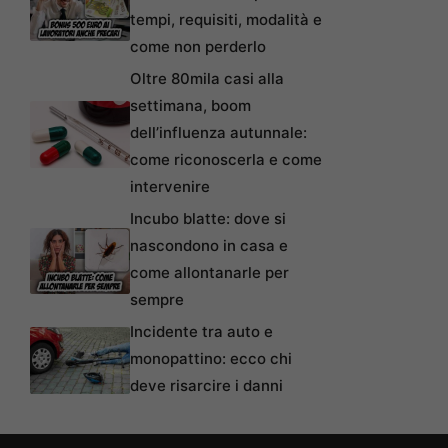
tempi, requisiti, modalità e
come non perderlo
Oltre 80mila casi alla
settimana, boom
dell’influenza autunnale:
come riconoscerla e come
intervenire
Incubo blatte: dove si
nascondono in casa e
come allontanarle per
sempre
Incidente tra auto e
monopattino: ecco chi
deve risarcire i danni