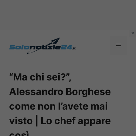
Vai
al
MENU
contenuto
“Ma chi sei?”,
Alessandro Borghese
come non l’avete mai
visto | Lo chef appare
così