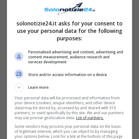
solonotizie24.it asks for your consent to
use your personal data for the following
purposes:
Personalised advertising and content, advertising and
content measurement, audience research and
Se si guardano i video e le foto risalenti agli
services development
inizi della sua carriera,
è davvero difficile
Store and/or access information on a device
riconoscerla
: Lilli Gruber è infatti cambiata
Learn more
moltissimo nel corso degli anni.
Your personal data will be processed and information from
your device (cookies, unique identifiers, and other device
data) may be stored by, accessed by and shared with 319
partners, or used specifically by this site. We and our partners
may use precise geolocation data.
List of partners.
Some vendors may process your personal data on the basis
of legitimate interest, which you can object to by managing
your options below. Look for a link at the bottom of this page