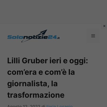
Vai
al
MENU
contenuto
Lilli Gruber ieri e oggi:
com’era e com’è la
giornalista, la
trasformazione
Agosto 12, 2022
di
Ilaria Losapio