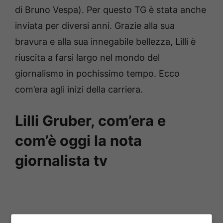
di Bruno Vespa). Per questo TG è stata anche
inviata per diversi anni. Grazie alla sua
bravura e alla sua innegabile bellezza, Lilli è
riuscita a farsi largo nel mondo del
giornalismo in pochissimo tempo. Ecco
com’era agli inizi della carriera.
Lilli Gruber, com’era e
com’è oggi la nota
giornalista tv