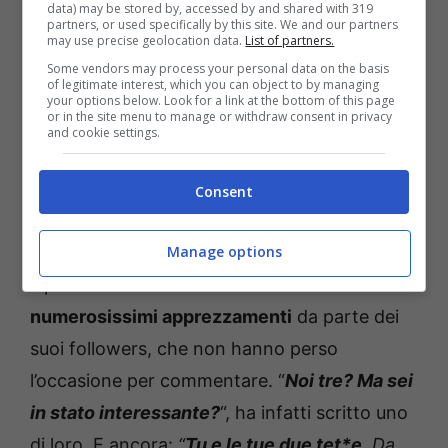
data) may be stored by, accessed by and shared with 319
partners, or used specifically by this site. We and our partners
may use precise geolocation data.
List of partners.
Some vendors may process your personal data on the basis
of legitimate interest, which you can object to by managing
your options below. Look for a link at the bottom of this page
or in the site menu to manage or withdraw consent in privacy
and cookie settings.
Consent
Manage options
Il post ha ovviamente ottenuto
numerosissimi apprezzamenti
da parte dei
suoi followers, che non hanno perso
l’occasione per commentare. “
Noi tre? Ma sei
in stato interessante?
“, ha infatti scritto uno
di loro. E ancora:
“
Tu e le tue due tet*e
. Da