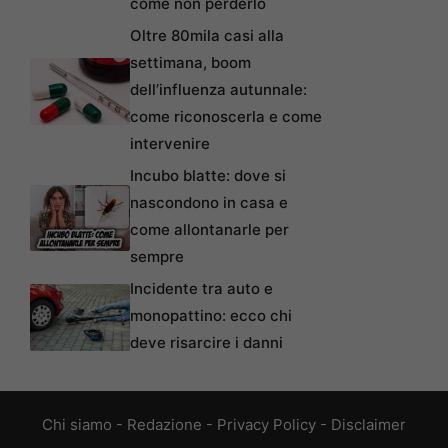
come non perderlo
Oltre 80mila casi alla
settimana, boom
dell’influenza autunnale:
come riconoscerla e come
intervenire
Incubo blatte: dove si
nascondono in casa e
come allontanarle per
sempre
Incidente tra auto e
monopattino: ecco chi
deve risarcire i danni
Chi siamo
-
Redazione
-
Privacy Policy
-
Disclaimer