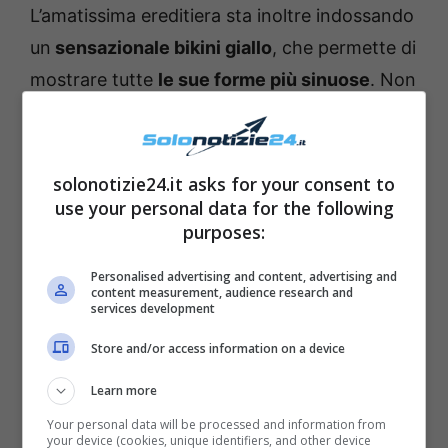
L’amatissima ereditiera sta inoltre indossando
un
sensazionale bikini giallo
, che permette di
mostrare tutte
le sue forme più sinuose
. Non
è inoltre rimasta indifferente la frase che ha
scritto come didascalia del post. “
Ciao da noi
tre
“, ha infatti detto la bella cantante.
solonotizie24.it asks for your consent to
use your personal data for the following
Scherzando, ha infatti fatto intendere che si
purposes:
trattasse di una
gravidanza
: i più attenti
hanno in realtà compreso che
la Lamborghini
Personalised advertising and content, advertising and
content measurement, audience research and
si riferiva al suo décolleté
.
services development
Store and/or access information on a device
Learn more
Your personal data will be processed and information from
your device (cookies, unique identifiers, and other device