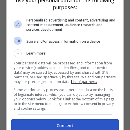
use your personal data for the following
purposes:
Personalised advertising and content, advertising and
content measurement, audience research and
services development
Antonella Clerici solonotizie
Store and/or access information on a device
Antonella Clerici con
Learn more
l’insaperabile sorella
Your personal data will be processed and information from
your device (cookies, unique identifiers, and other device
data) may be stored by, accessed by and shared with 319
Come sa bene chi segue il programma di
partners, or used specifically by this site. We and our partners
may use precise geolocation data.
List of partners.
cucina “È sempre mezzogiorno” che ripartirà
Some vendors may process your personal data on the basis
sulla prima rete della televisione ammiraglia il
of legitimate interest, which you can object to by managing
your options below. Look for a link at the bottom of this page
prossimo settembre, la bella Antonella Clerici
or in the site menu to manage or withdraw consent in privacy
and cookie settings.
è sempre sincera con il suo pubblico e spesso
durante la trasmissione è capitato che
Consent