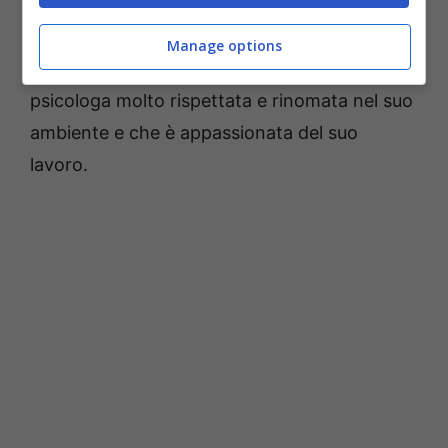
parlasse anche dell’affezioanbta sorella
Cristina ma nessuno dei telespettatori l’aveva
Manage options
mai vista. Di lei sappiamo quindi che è una
psicologa molto rispettata e rinomata nel suo
ambiente e che è appassionata del suo
lavoro.