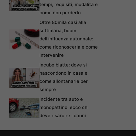
tempi, requisiti, modalità e
come non perderlo
Oltre 80mila casi alla
settimana, boom
dell’influenza autunnale:
come riconoscerla e come
intervenire
Incubo blatte: dove si
nascondono in casa e
come allontanarle per
sempre
Incidente tra auto e
monopattino: ecco chi
deve risarcire i danni