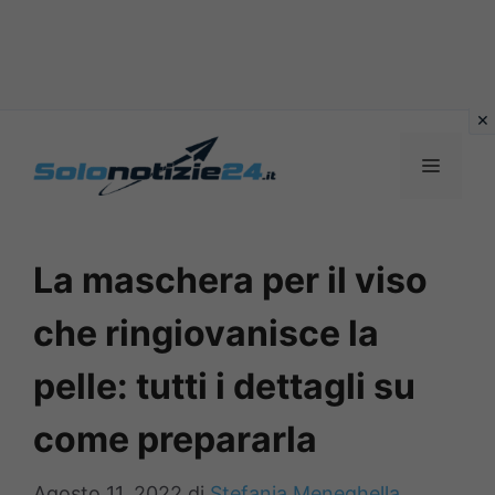
Vai
al
MENU
contenuto
La maschera per il viso
che ringiovanisce la
pelle: tutti i dettagli su
come prepararla
Agosto 11, 2022
di
Stefania Meneghella