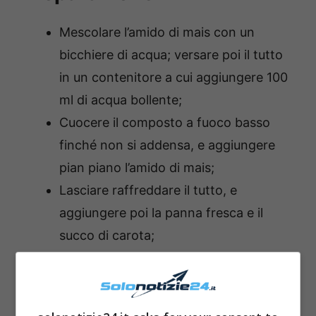
Mescolare l’amido di mais con un
bicchiere di acqua; versare poi il tutto
in un contenitore a cui aggiungere 100
ml di acqua bollente;
Cuocere il composto a fuoco basso
finché non si addensa, e aggiungere
pian piano l’amido di mais;
Lasciare raffreddare il tutto, e
aggiungere poi la panna fresca e il
succo di carota;
Applicare la maschera sul viso o sul
collo;
Lasciare riposare per 25/30 minuti;