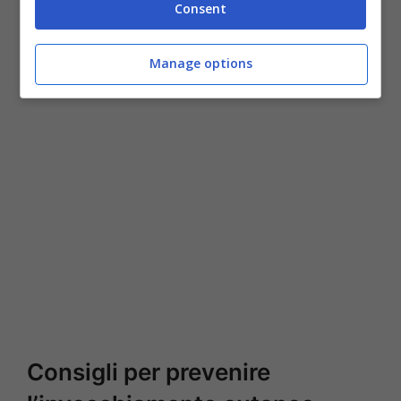
Consent
dopo aver esfoliato la pelle
; è inoltre
importante applicarla per 3 giorni
Manage options
consecutivi.
Consigli per prevenire