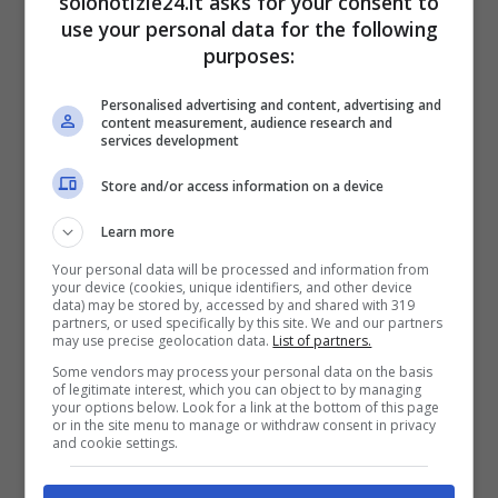
solonotizie24.it asks for your consent to
Risciacquare il viso con un sapone
use your personal data for the following
delicato e acqua tiepida, e applicare
purposes:
una crema idratante.
Personalised advertising and content, advertising and
content measurement, audience research and
services development
Store and/or access information on a device
Learn more
Your personal data will be processed and information from
your device (cookies, unique identifiers, and other device
data) may be stored by, accessed by and shared with 319
partners, or used specifically by this site. We and our partners
may use precise geolocation data.
List of partners.
Some vendors may process your personal data on the basis
of legitimate interest, which you can object to by managing
your options below. Look for a link at the bottom of this page
Precauzioni
or in the site menu to manage or withdraw consent in privacy
and cookie settings.
Si consiglia di utilizzare questa maschera