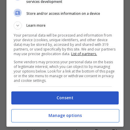
services development
Store and/or access information on a device
Learn more
Your personal data will be processed and information from
your device (cookies, unique identifiers, and other device
data) may be stored by, accessed by and shared with 319
partners, or used specifically by this site. We and our partners
may use precise geolocation data.
List of partners.
Some vendors may process your personal data on the basis
of legitimate interest, which you can object to by managing
Il Paradiso delle Signore 7 solonotizie
your options below. Look for a link at the bottom of this page
or in the site menu to manage or withdraw consent in privacy
and cookie settings.
Il futuro della bellissima
signora Maria Puglisi a Milano
Consent
Tornata a Milano, Maria verrà accolta in
Manage options
ufficio da Roberto e Vittorio che vorranno