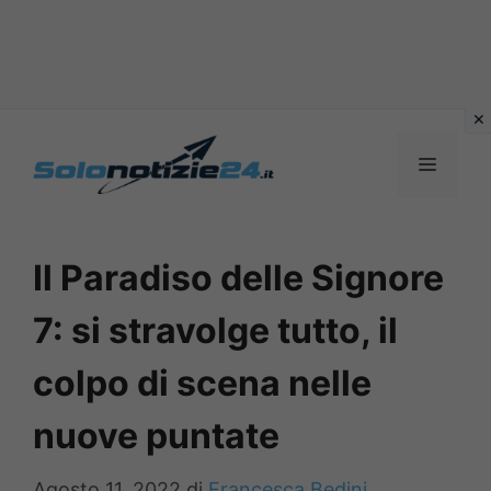
Vai
al
MENU
contenuto
Il Paradiso delle Signore
7: si stravolge tutto, il
colpo di scena nelle
nuove puntate
Agosto 11, 2022
di
Francesca Bedini