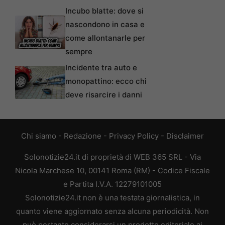
Incubo blatte: dove si
nascondono in casa e
come allontanarle per
sempre
Incidente tra auto e
monopattino: ecco chi
deve risarcire i danni
Chi siamo
-
Redazione
-
Privacy Policy
-
Disclaimer
Solonotizie24.it di proprietà di WEB 365 SRL - Via
Nicola Marchese 10, 00141 Roma (RM) - Codice Fiscale
e Partita I.V.A. 12279101005
Solonotizie24.it non è una testata giornalistica, in
quanto viene aggiornato senza alcuna periodicità. Non
può pertanto considerarsi un prodotto editoriale ai