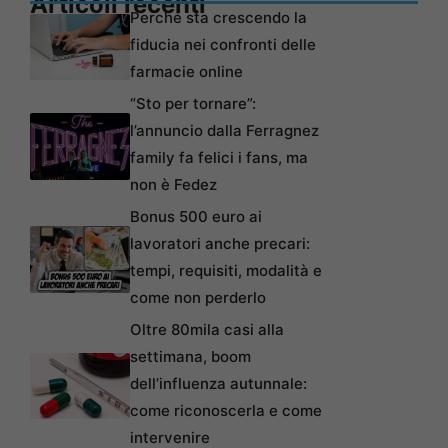
Articoli recenti
Perché sta crescendo la
fiducia nei confronti delle
farmacie online
“Sto per tornare”:
l’annuncio dalla Ferragnez
family fa felici i fans, ma
non è Fedez
Bonus 500 euro ai
lavoratori anche precari:
tempi, requisiti, modalità e
come non perderlo
Oltre 80mila casi alla
settimana, boom
dell’influenza autunnale:
come riconoscerla e come
intervenire