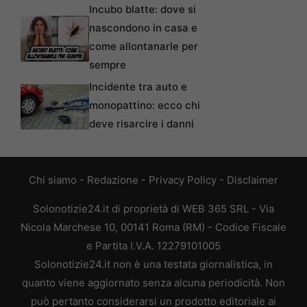
Incubo blatte: dove si
nascondono in casa e
come allontanarle per
sempre
Incidente tra auto e
monopattino: ecco chi
deve risarcire i danni
Chi siamo
-
Redazione
-
Privacy Policy
-
Disclaimer
Solonotizie24.it di proprietà di WEB 365 SRL - Via
Nicola Marchese 10, 00141 Roma (RM) - Codice Fiscale
e Partita I.V.A. 12279101005
Solonotizie24.it non è una testata giornalistica, in
quanto viene aggiornato senza alcuna periodicità. Non
può pertanto considerarsi un prodotto editoriale ai