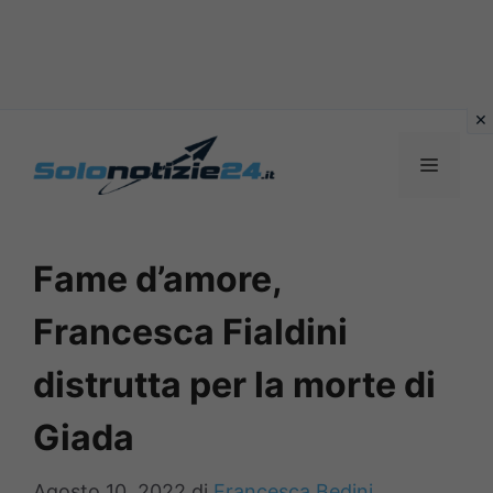
Vai
al
MENU
contenuto
Fame d’amore,
Francesca Fialdini
distrutta per la morte di
Giada
Agosto 10, 2022
di
Francesca Bedini