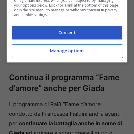
of legitimate interest, which you can object to by managing
your options below. Look for a link at the bottom of this page
or in the site menu to manage or withdraw consent in privacy
and cookie settings.
Consent
Manage options
Francesca Fialdini solonotizie
Continua il programma “Fame
d’amore” anche per Giada
Il programma di Rai3 “Fame d’amore”
condotto da Francesca Fialdini andrà avanti
per
continuare la battaglia anche in nome di
Giada
ed arrivare a sconfiggere il muro di