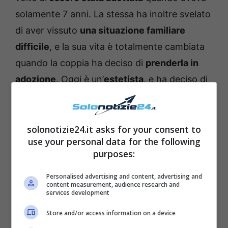
solamente 7 anni. La stessa ha inoltre svelato
di aver vissuto
una situazione familiare
difficile
, e la sua vita è totalmente cambiata
quando la coppia ha deciso di
prenderla in
adozione
. Oggi è un’
estetista
, e ha deciso di
non seguire le orme dei suoi genitori: non è
infatti entrata in
politica
, e nemmeno nel
mondo giornalistico
. Nel 2019, ha però
solonotizie24.it asks for your consent to
use your personal data for the following
partecipato al reality show
Grande Fratello
purposes:
ed è diventata nota al piccolo schermo
italiano.
Personalised advertising and content, advertising and
content measurement, audience research and
services development
Store and/or access information on a device