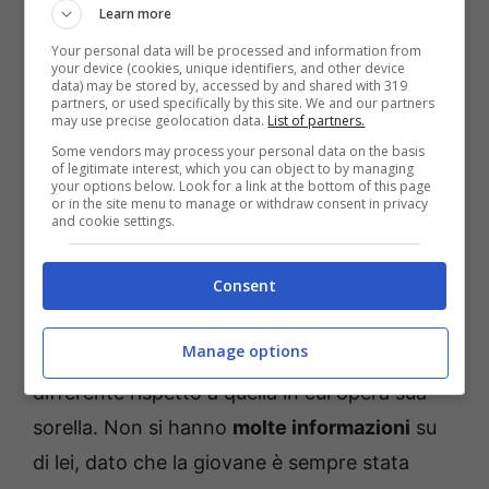
Learn more
Your personal data will be processed and information from
your device (cookies, unique identifiers, and other device
data) may be stored by, accessed by and shared with 319
partners, or used specifically by this site. We and our partners
may use precise geolocation data.
List of partners.
Some vendors may process your personal data on the basis
of legitimate interest, which you can object to by managing
your options below. Look for a link at the bottom of this page
Serena e Monica Rutelli
or in the site menu to manage or withdraw consent in privacy
and cookie settings.
Monica Rutelli
è invece nata nel 1993 e ha
Consent
oggi ben 29 anni: ha scelto anch’ella di
vivere
distante dal mondo dello spettacolo
. Lavora
Manage options
infatti come
estetista
a Roma, in una sede
differente rispetto a quella in cui opera sua
sorella. Non si hanno
molte informazioni
su
di lei, dato che la giovane è sempre stata