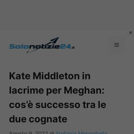
Vai
al
MENU
contenuto
Kate Middleton in
lacrime per Meghan:
cos’è successo tra le
due cognate
Agosto 9, 2022
di
Stefania Meneghella