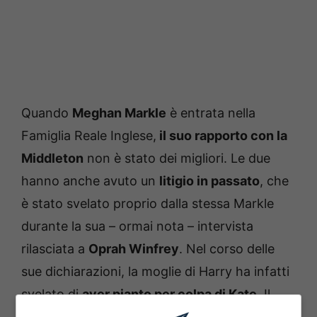
Quando
Meghan Markle
è entrata nella
Famiglia Reale Inglese,
il suo rapporto con la
Middleton
non è stato dei migliori. Le due
hanno anche avuto un
litigio in passato
, che
è stato svelato proprio dalla stessa Markle
durante la sua – ormai nota – intervista
rilasciata a
Oprah Winfrey
. Nel corso delle
sue dichiarazioni, la moglie di Harry ha infatti
svelato di
aver pianto per colpa di Kate
. Il
giornalista investigativo
Tom Bower
ha