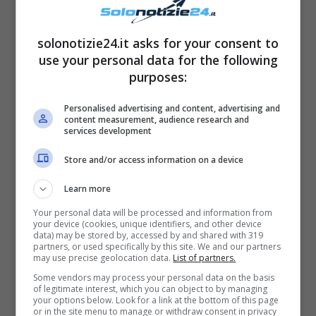
invece raccontato l’opposto: a quanto pare,
solonotizie24.it asks for your consent to
sarebbe stata la bella Middleton a
piangere
use your personal data for the following
per una frase pronunciata da Meghan.
purposes:
Nel suo libro dal titolo
Revenge
, quest’ultimo
Personalised advertising and content, advertising and
content measurement, audience research and
ha infatti parlato – tra le altre cose – anche
services development
della
faida che c’è stata tra Meghan e la
Store and/or access information on a device
Middleton
. Il motivo del loro litigio sarebbe
Learn more
stata una
scelta di stile
: sarebbe infatti
Your personal data will be processed and information from
accaduto tutto durante il
matrimonio
tra la
your device (cookies, unique identifiers, and other device
data) may be stored by, accessed by and shared with 319
Markle e il Principe Harry. Era una giornata
partners, or used specifically by this site. We and our partners
may use precise geolocation data.
List of partners.
molto calda, e le damigelle non avrebbero
Some vendors may process your personal data on the basis
dovuto
indossare i collant
. Kate non era però
of legitimate interest, which you can object to by managing
your options below. Look for a link at the bottom of this page
d’accordo, dato che i collant sono un
or in the site menu to manage or withdraw consent in privacy