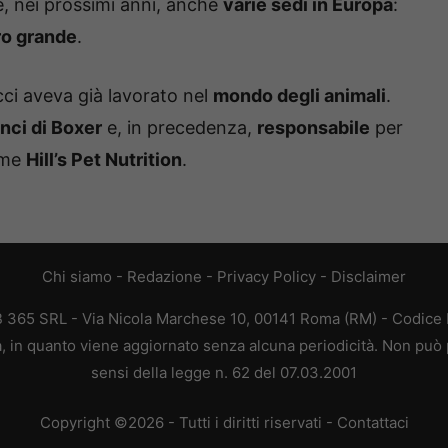
e, nei prossimi anni, anche
varie sedi in Europa
:
ro grande
.
cci aveva già lavorato nel
mondo degli animali
.
nci di Boxer
e, in precedenza,
responsabile
per
nome
Hill’s Pet Nutrition
.
Chi siamo
-
Redazione
-
Privacy Policy
-
Disclaimer
EB 365 SRL - Via Nicola Marchese 10, 00141 Roma (RM) - Codice F
ca, in quanto viene aggiornato senza alcuna periodicità. Non può 
sensi della legge n. 62 del 07.03.2001
Copyright ©2026 - Tutti i diritti riservati -
Contattaci