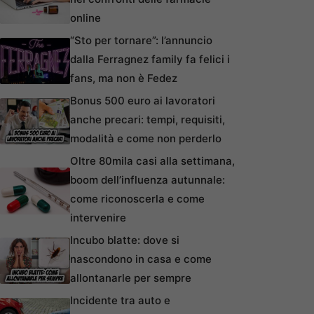
online
“Sto per tornare”: l’annuncio
dalla Ferragnez family fa felici i
fans, ma non è Fedez
Bonus 500 euro ai lavoratori
anche precari: tempi, requisiti,
modalità e come non perderlo
Oltre 80mila casi alla settimana,
boom dell’influenza autunnale:
come riconoscerla e come
intervenire
Incubo blatte: dove si
nascondono in casa e come
allontanarle per sempre
Incidente tra auto e