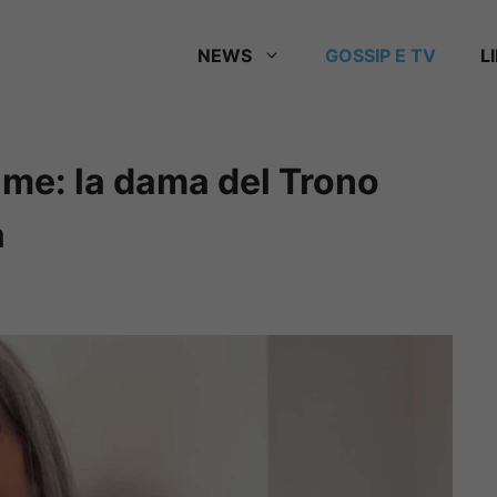
NEWS
GOSSIP E TV
L
tume: la dama del Trono
a