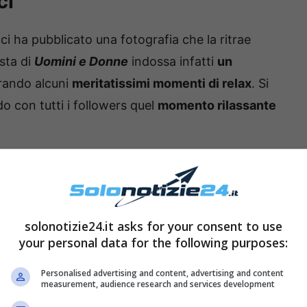
ci
cci ha pubblicato una fotografia che la ritrae
ista di
Uomini e Donne
indossa infatti
un
orando alcuni
meritatissimi momenti di relax
. Si
do con tutti i followers quel
momento rilassante
solonotizie24.it asks for your consent to use
your personal data for the following purposes:
Personalised advertising and content, advertising and content
measurement, audience research and services development