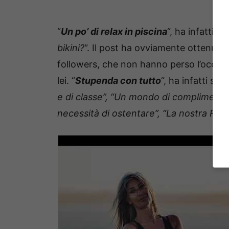
“
Un po’ di relax in piscina
“, ha infatti scr
bikini?
“. Il post ha ovviamente ottenuto
followers, che non hanno perso l’occas
lei. “
Stupenda con tutto
“, ha infatti scr
e di classe”, “Un mondo di complimenti 
necessità di ostentare”, “La nostra Reg