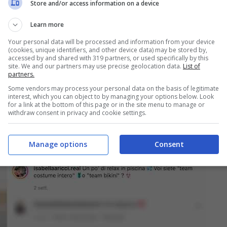
Store and/or access information on a device
Learn more
itto lei, “
voi siete Team costume intero o Team
Your personal data will be processed and information from your device
numerosissimi apprezzamenti
da parte dei
(cookies, unique identifiers, and other device data) may be stored by,
accessed by and shared with 319 partners, or used specifically by this
ione per
commentare
e per
complimentarsi
con
site. We and our partners may use precise geolocation data.
List of
partners.
itto uno di loro. E ancora:
“Sempre elegantissima
Some vendors may process your personal data on the basis of legitimate
per l’eleganza.
Ti distingui sempre
senza la
interest, which you can object to by managing your options below. Look
for a link at the bottom of this page or in the site menu to manage or
ina
“.
withdraw consent in privacy and cookie settings.
Manage options
Consent