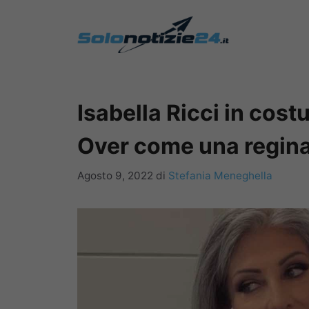
Vai
al
contenuto
Isabella Ricci in cos
Over come una regin
Agosto 9, 2022
di
Stefania Meneghella