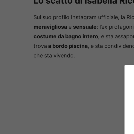
Lo scatto di Isabella Ric
Sul suo profilo Instagram ufficiale, la Ri
meravigliosa
e
sensuale
: l’ex protagon
costume da bagno intero
, e sta assap
trova
a bordo piscina
, e sta condividen
che sta vivendo.