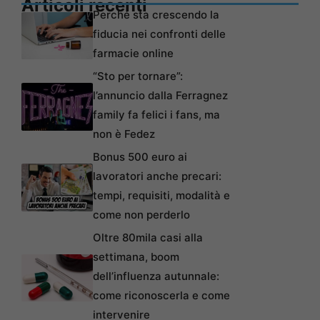
Articoli recenti
Perché sta crescendo la
fiducia nei confronti delle
farmacie online
“Sto per tornare”:
l’annuncio dalla Ferragnez
family fa felici i fans, ma
non è Fedez
Bonus 500 euro ai
lavoratori anche precari:
tempi, requisiti, modalità e
come non perderlo
Oltre 80mila casi alla
settimana, boom
dell’influenza autunnale:
come riconoscerla e come
intervenire