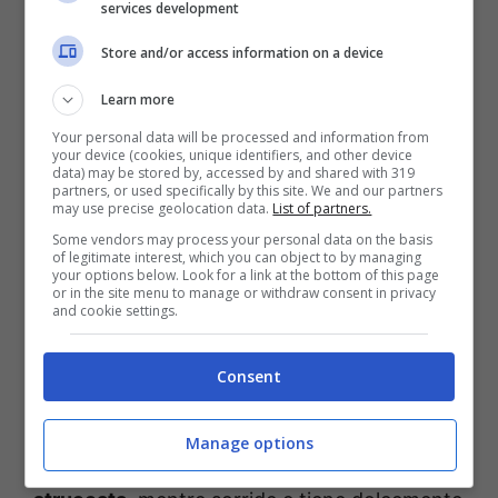
services development
Store and/or access information on a device
Learn more
Your personal data will be processed and information from
your device (cookies, unique identifiers, and other device
data) may be stored by, accessed by and shared with 319
partners, or used specifically by this site. We and our partners
may use precise geolocation data.
List of partners.
Some vendors may process your personal data on the basis
of legitimate interest, which you can object to by managing
your options below. Look for a link at the bottom of this page
Non è un selfie, il suo, ma una
fotografia vera
or in the site menu to manage or withdraw consent in privacy
and cookie settings.
e propria
che è stata appunto scattata da
un’altra persona.
Paola Turci
si sta dunque
Consent
rilassando
a bordo piscina
e, sdraiata su un
lettino,
porta i capelli sciolti
. E’ inoltre
Manage options
apparsa
senza filtri e completamente