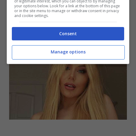
lockdown, tutta la famiglia Power – Carrisi si
of legitimate interest, which you can object to by managing
your options below. Look for a link at the bottom of this page
è trasferita a
Cellino San Marco
: le due si
or in the site menu to manage or withdraw consent in privacy
and cookie settings.
sono – in quell’occasione – conosciute meglio
e hanno stretto
un bellissimo legame
.
Consent
Manage options