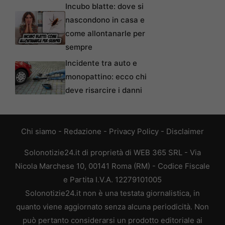
Incubo blatte: dove si
nascondono in casa e
come allontanarle per
sempre
Incidente tra auto e
monopattino: ecco chi
deve risarcire i danni
Chi siamo
-
Redazione
-
Privacy Policy
-
Disclaimer
Solonotizie24.it di proprietà di WEB 365 SRL - Via
Nicola Marchese 10, 00141 Roma (RM) - Codice Fiscale
e Partita I.V.A. 12279101005
Solonotizie24.it non è una testata giornalistica, in
quanto viene aggiornato senza alcuna periodicità. Non
può pertanto considerarsi un prodotto editoriale ai