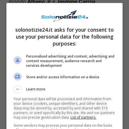
mondo
Albano Jr
e
Jasmine Carrisi
.
Quest’ultima è diventata anch’ella nota nel
mondo dello spettacolo italiano e, nel corso
solonotizie24.it asks for your consent to
di un’intervista, ha parlato di
Romina Power
.
use your personal data for the following
purposes:
Pare infatti che le due abbiano davvero un
bellissima rapporto
. Durante una sua
Personalised advertising and content, advertising and
content measurement, audience research and
dichiarazione rilasciata per il
Corriere della
services development
Sera
, la bella Carrisi ha parlato della sua
vita
Store and/or access information on a device
lavorativa e personale
: ha così pensato bene
Learn more
di parlare anche dell’ex moglie di suo papà.
Your personal data will be processed and information from
Come lei stessa ha svelato,
le due si vogliono
your device (cookies, unique identifiers, and other device
data) may be stored by, accessed by and shared with 319
molto bene
e hanno un
bellissimo rapporto
.
partners, or used specifically by this site. We and our partners
may use precise geolocation data.
List of partners.
Ha inoltre raccontato che, durante il primo
Some vendors may process your personal data on the basis