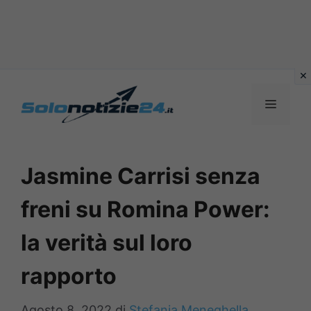
Vai
al
MENU
contenuto
Jasmine Carrisi senza
freni su Romina Power:
la verità sul loro
rapporto
Agosto 8, 2022
di
Stefania Meneghella