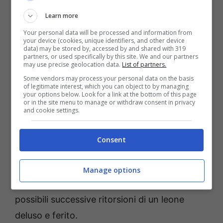
coppia per l’oroscopo dell’amore è impossibile
Learn more
perché non ci sarebbe intesa visto che il
Your personal data will be processed and information from
Leone avrebbe bisogno di continui
your device (cookies, unique identifiers, and other device
data) may be stored by, accessed by and shared with 319
rassicurazioni e complimenti che uno
partners, or used specifically by this site. We and our partners
may use precise geolocation data.
List of partners.
Scorpione non è in grado di dargli essendo un
Some vendors may process your personal data on the basis
of legitimate interest, which you can object to by managing
segno molto indipendente che si incendia
your options below. Look for a link at the bottom of this page
or in the site menu to manage or withdraw consent in privacy
facilmente e a cui piace la conquista. Questo
and cookie settings.
atteggiamento dello scorpione farebbe
scatenare la gelosia del leone. Se però cari
Consent
scorpioni già avete qualcosa in ballo con il
leone, il flirt è possibile ma il consiglio è quello
Manage options
di essere chiari fin da subito per evitare
possibili successive ritorsioni di un leone
deluso e ferito.