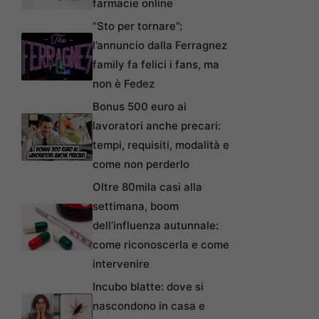
farmacie online
“Sto per tornare”:
l’annuncio dalla Ferragnez
family fa felici i fans, ma
non è Fedez
Bonus 500 euro ai
lavoratori anche precari:
tempi, requisiti, modalità e
come non perderlo
Oltre 80mila casi alla
settimana, boom
dell’influenza autunnale:
come riconoscerla e come
intervenire
Incubo blatte: dove si
nascondono in casa e