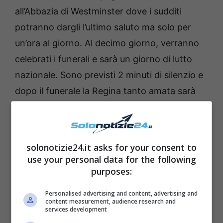
all’Abbazia di Westminster dove i sudditi
potranno dargli l’ultimo saluto ma solo per
un’ora al giorno. Al decimo giorno, verranno
celebrati i funerali e sarà un giorno di lutto
nazionale. Sono previsti 2 minuti di silenzio e
dopo il funerale la Regina tanto amata sarà
accompagnata per il suo ultimo viaggio verso
la Cappella di San Giorgio al castello di
Windsor e sarà sepolta accanto all’amato
solonotizie24.it asks for your consent to
marito Filippo di Edimburgo recentemente
use your personal data for the following
purposes:
scomparso.
Personalised advertising and content, advertising and
content measurement, audience research and
services development