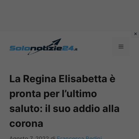
Vai
al
MENU
contenuto
La Regina Elisabetta è
pronta per l’ultimo
saluto: il suo addio alla
corona
Agosto 7, 2022
di
Francesca Bedini