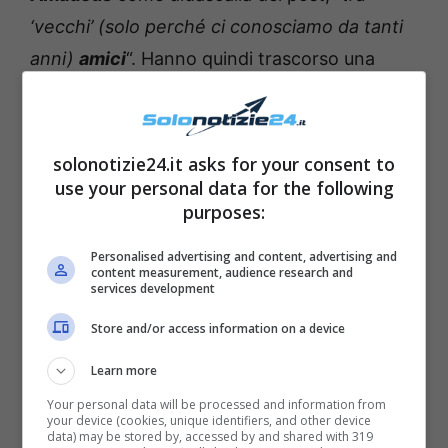
‘vecchi’ (solo perché ci conosciamo da tanti
anni)
amici
“. Hanno quindi trascorso una
meravigliosa serata insieme
, e hanno
pensato bene di immortalare quel momento
magico e di
condividerlo sui social
. Il post ha
solonotizie24.it asks for your consent to
use your personal data for the following
ovviamente ottenuto
numerosissimi
purposes:
apprezzamenti
da parte dei followers, che
non hanno perso l’occasione per
Personalised advertising and content, advertising and
content measurement, audience research and
commentare
e per
complimentarsi
con loro.
services development
Store and/or access information on a device
Learn more
Your personal data will be processed and information from
your device (cookies, unique identifiers, and other device
data) may be stored by, accessed by and shared with 319