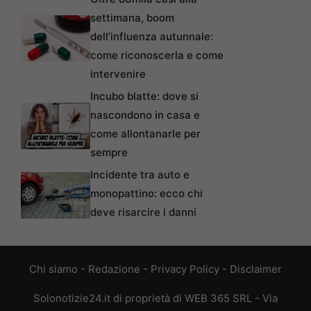
settimana, boom
dell’influenza autunnale:
come riconoscerla e come
intervenire
Incubo blatte: dove si
nascondono in casa e
come allontanarle per
sempre
Incidente tra auto e
monopattino: ecco chi
deve risarcire i danni
Chi siamo
-
Redazione
-
Privacy Policy
-
Disclaimer
Solonotizie24.it di proprietà di WEB 365 SRL - Via