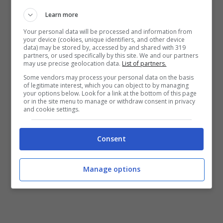
William e Kate: perché una
Learn more
nuova casa?
Your personal data will be processed and information from
your device (cookies, unique identifiers, and other device
Che cosa ha spinto il principe William e la
data) may be stored by, accessed by and shared with 319
partners, or used specifically by this site. We and our partners
moglie Kate ha trasferirsi in un cottage
may use precise geolocation data.
List of partners.
modesto? La ragione sarebbe il benessere dei
Some vendors may process your personal data on the basis
of legitimate interest, which you can object to by managing
figli che a Londra secondo i genitori
your options below. Look for a link at the bottom of this page
or in the site menu to manage or withdraw consent in privacy
sarebbero troppo limitati non potendo
and cookie settings.
giocare a pallone con gli amici o andare al
Consent
parco.
Manage options