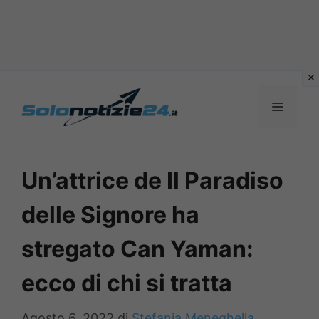
Vai
al
MENU
contenuto
Un’attrice de Il Paradiso
delle Signore ha
stregato Can Yaman:
ecco di chi si tratta
Agosto 6, 2022
di
Stefania Meneghella