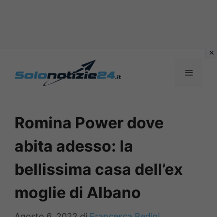
Vai
al
MENU
contenuto
Romina Power dove
abita adesso: la
bellissima casa dell’ex
moglie di Albano
Agosto 6, 2022
di
Francesca Bedini