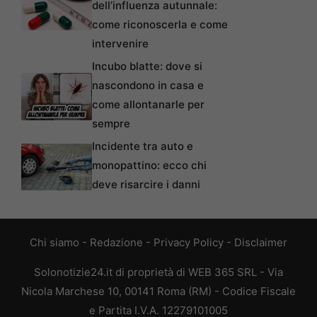
dell’influenza autunnale:
come riconoscerla e come
intervenire
Incubo blatte: dove si
nascondono in casa e
come allontanarle per
sempre
Incidente tra auto e
monopattino: ecco chi
deve risarcire i danni
Chi siamo
-
Redazione
-
Privacy Policy
-
Disclaimer
Solonotizie24.it di proprietà di WEB 365 SRL - Via
Nicola Marchese 10, 00141 Roma (RM) - Codice Fiscale
e Partita I.V.A. 12279101005