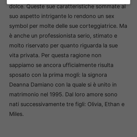
dolce. Queste sue caratteristiche sommate al
suo aspetto intrigante lo rendono un sex
symbol per molte delle sue corteggiatrice. Ma
è anche un professionista serio, stimato e
molto riservato per quanto riguarda la sue
vita privata. Per questa ragione non
sappiamo se ancora ufficialmente risulta
sposato con la prima mogli: la signora
Deanna Damiano con la quale si è unito in
matrimonio nel 1995. Dal loro amore sono
nati successivamente tre figli: Olivia, Ethan e
Miles.