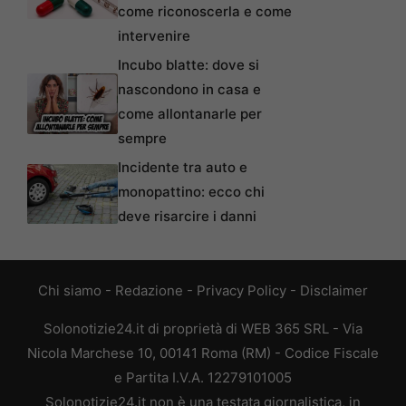
come riconoscerla e come
intervenire
Incubo blatte: dove si
nascondono in casa e
come allontanarle per
sempre
Incidente tra auto e
monopattino: ecco chi
deve risarcire i danni
Chi siamo
-
Redazione
-
Privacy Policy
-
Disclaimer
Solonotizie24.it di proprietà di WEB 365 SRL - Via
Nicola Marchese 10, 00141 Roma (RM) - Codice Fiscale
e Partita I.V.A. 12279101005
Solonotizie24.it non è una testata giornalistica, in