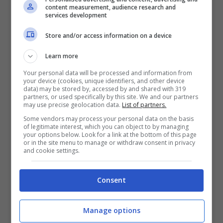
content measurement, audience research and
services development
Store and/or access information on a device
Learn more
Your personal data will be processed and information from
your device (cookies, unique identifiers, and other device
data) may be stored by, accessed by and shared with 319
partners, or used specifically by this site. We and our partners
Joe Bastianich solonotizie
may use precise geolocation data.
List of partners.
Some vendors may process your personal data on the basis
Joseph Bastianich: ecco come
of legitimate interest, which you can object to by managing
your options below. Look for a link at the bottom of this page
stano veramente le cose
or in the site menu to manage or withdraw consent in privacy
and cookie settings.
Il bell’imprenditore Joè è un uomo, come
Consent
hanno imparto a conoscerlo i fan della
trasmissione “Master Chef”, deciso e
Manage options
determinato ma che sa anche essere molto