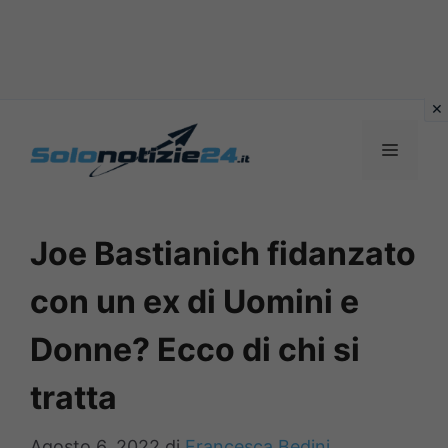
Vai
al
MENU
contenuto
Joe Bastianich fidanzato
con un ex di Uomini e
Donne? Ecco di chi si
tratta
Agosto 6, 2022
di
Francesca Bedini