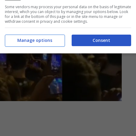
Some vendors may process your personal data on the basis of legitimate
interest, which you can object to by managing your options below. Look
for a link at the bottom of this page or in the site menu to manage or
withdraw consent in privacy and cookie settings.
Manage options
Consent