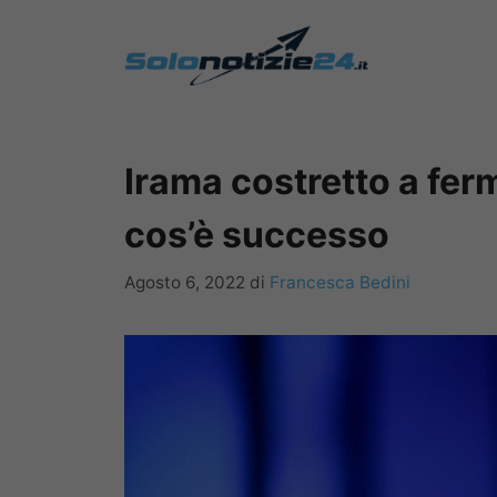
Vai
al
contenuto
Irama costretto a fer
cos’è successo
Agosto 6, 2022
di
Francesca Bedini