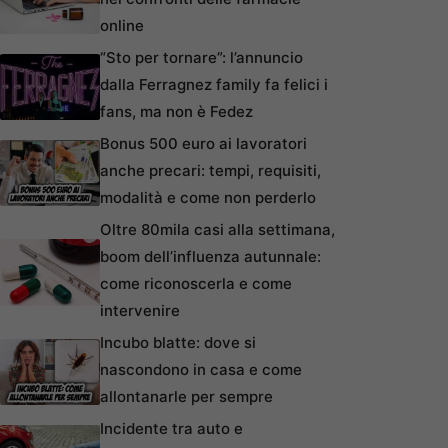
online
“Sto per tornare”: l’annuncio
dalla Ferragnez family fa felici i
fans, ma non è Fedez
Bonus 500 euro ai lavoratori
anche precari: tempi, requisiti,
modalità e come non perderlo
Oltre 80mila casi alla settimana,
boom dell’influenza autunnale:
come riconoscerla e come
intervenire
Incubo blatte: dove si
nascondono in casa e come
allontanarle per sempre
Incidente tra auto e