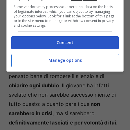
Some vendors may process your personal data on the basis
of legitimate interest, which you can object to by managing
your options below. Look for a link at the bottom of this page
or in the site menu to manage or withdraw consent in privacy
and cookie settings.
Consent
Manage options
L’ex tronista di
Uomini e Donne
ha così
pensato bene di rompere il silenzio e di
chiarire ogni dubbio
. Il giovane ha infatti
svelato che non sarebbe successo niente di
tutto questo: a quanto pare i due
non
sarebbero in crisi
, ma si sarebbero
definitivamente lasciati
e
per volontà di lui
.