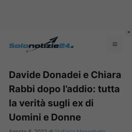
Vai
al
MENU
contenuto
Davide Donadei e Chiara
Rabbi dopo l’addio: tutta
la verità sugli ex di
Uomini e Donne
Agosto 6, 2022
di
Stefania Meneghella