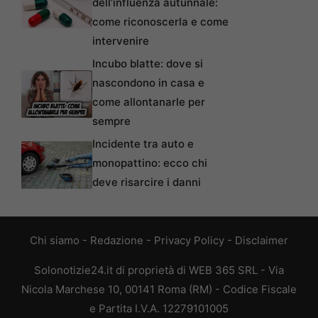
dell’influenza autunnale:
come riconoscerla e come
intervenire
Incubo blatte: dove si
nascondono in casa e
come allontanarle per
sempre
Incidente tra auto e
monopattino: ecco chi
deve risarcire i danni
Chi siamo
-
Redazione
-
Privacy Policy
-
Disclaimer
Solonotizie24.it di proprietà di WEB 365 SRL - Via
Nicola Marchese 10, 00141 Roma (RM) - Codice Fiscale
e Partita I.V.A. 12279101005