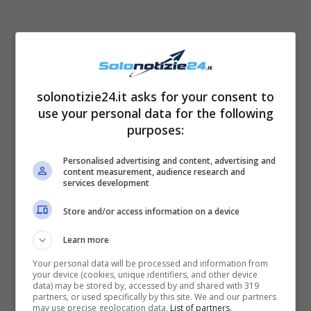
L’ex coppia si trova quindi sui
più importanti
giornali di gossip
, e la loro separazione è
diventata sempre più
chiacchierata
.
solonotizie24.it asks for your consent to
use your personal data for the following
Un’indiscrezione ha infatti rivelato che, la crisi
purposes:
tra i due, sarebbe nata dalla
volontà di
entrambi di entrare nel mondo dello
Personalised advertising and content, advertising and
content measurement, audience research and
spettacolo
. Era stato infatti detto che lui
services development
avrebbe sognato il
Grande Fratello Vip
, e che
Store and/or access information on a device
lei avrebbe invece inseguito nuove
Learn more
opportunità lavorative
.
Your personal data will be processed and information from
your device (cookies, unique identifiers, and other device
data) may be stored by, accessed by and shared with 319
partners, or used specifically by this site. We and our partners
may use precise geolocation data.
List of partners.