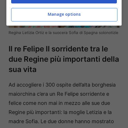
Manage options
Regina Letizia Ortiz e la suocera Sofìa di Spagna solonotizie
Il re Felipe II sorridente tra le
due Regine più importanti della
sua vita
Ad accogliere i 300 ospite dell’alta borghesia
maiorchina c’era un Re Felipe sorridente e
felice come non mai in mezzo alle sue due
Regine più importanti: la moglie Letizia e la
madre Sofia. Le due donne hanno mostrato