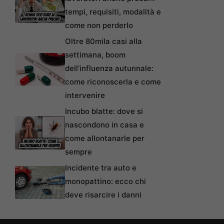
tempi, requisiti, modalità e
come non perderlo
Oltre 80mila casi alla
settimana, boom
dell’influenza autunnale:
come riconoscerla e come
intervenire
Incubo blatte: dove si
nascondono in casa e
come allontanarle per
sempre
Incidente tra auto e
monopattino: ecco chi
deve risarcire i danni