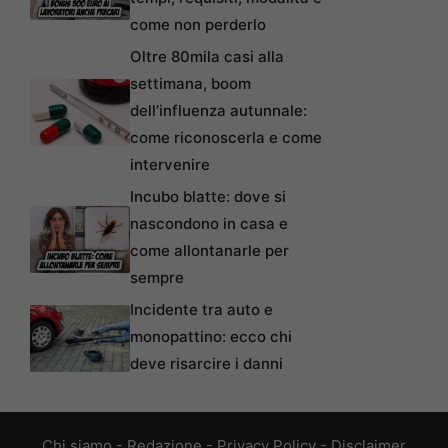
come non perderlo
Oltre 80mila casi alla
settimana, boom
dell’influenza autunnale:
come riconoscerla e come
intervenire
Incubo blatte: dove si
nascondono in casa e
come allontanarle per
sempre
Incidente tra auto e
monopattino: ecco chi
deve risarcire i danni
Chi siamo
-
Redazione
-
Privacy Policy
-
Disclaimer