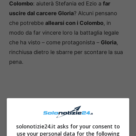
Colombo
: aiuterà Stefania ed Ezio a
far
uscire dal carcere Gloria
? Alcuni pensano
che potrebbe
allearsi con i Colombo
, in
modo da far vincere loro la battaglia legale
che ha visto – come protagonista –
Gloria
,
rinchiusa dietro le sbarre per scontare la sua
pena.
solonotizie24.it asks for your consent to
use your personal data for the following