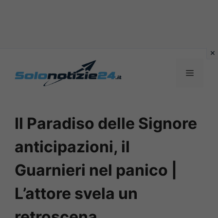
Vai
al
MENU
contenuto
Il Paradiso delle Signore
anticipazioni, il
Guarnieri nel panico |
L’attore svela un
retroscena