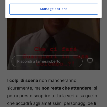
Manage options
I
colpi di scena
non mancheranno
sicuramente, ma
non resta che attendere
: si
potrà presto scoprire tutta la verità su quello
che accadrà agli amatissimi personaggi de
Il