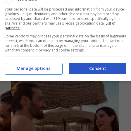
Your personal data will be processed and information from your device
(cookies, unique identifiers, and other device data) may be stored by,
accessed by and shared with 319 partners, or used specifically by this
site. We and our partners may use precise geolocation data.
List of
partners.
grafie di scena
, nelle quali i due
appaiono molto
Some vendors may process your personal data on the basis of legitimate
ellissima
Viola
, una giornalista romana che si è
interest, which you can object to by managing your options below. Look
for a link at the bottom of this page or in the site menu to manage or
onali
. La giovane donna ha però una
malattia
withdraw consent in privacy and cookie settings.
oversi, ed è inoltre affetta da un
disturbo della
mpre
riuscita a lavorare al meglio
.
Manage options
Consent