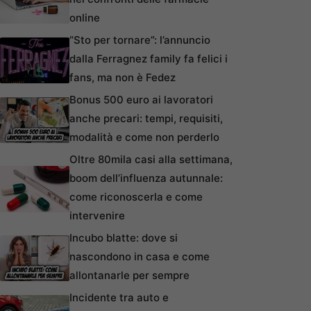
online
“Sto per tornare”: l’annuncio
dalla Ferragnez family fa felici i
fans, ma non è Fedez
Bonus 500 euro ai lavoratori
anche precari: tempi, requisiti,
modalità e come non perderlo
Oltre 80mila casi alla settimana,
boom dell’influenza autunnale:
come riconoscerla e come
intervenire
Incubo blatte: dove si
nascondono in casa e come
allontanarle per sempre
Incidente tra auto e