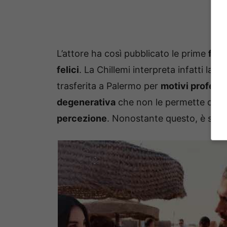
L’attore ha così pubblicato le prime
foto
felici
. La Chillemi interpreta infatti la b
trasferita a Palermo per
motivi professi
degenerativa
che non le permette di mu
percezione
. Nonostante questo, è se