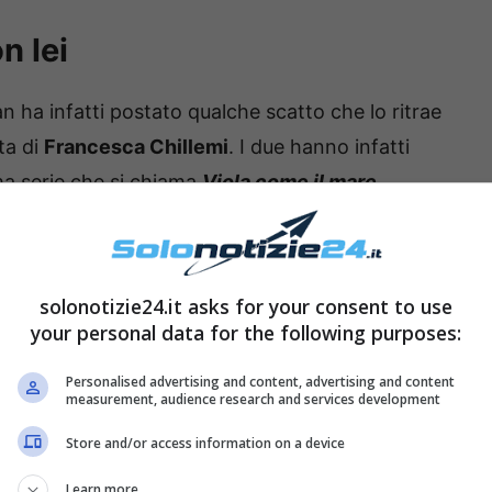
n lei
an ha infatti postato qualche scatto che lo ritrae
tta di
Francesca Chillemi
. I due hanno infatti
ma serie che si chiama
Viola come il mare
‘ di
Simona Stanzini
), che è già considerata
ossima
stagione televisiva di Mediaset
.
solonotizie24.it asks for your consent to use
your personal data for the following purposes:
Personalised advertising and content, advertising and content
measurement, audience research and services development
Store and/or access information on a device
Learn more