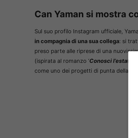
Can Yaman si mostra co
Sul suo profilo Instagram ufficiale, Yam
in compagnia di una sua collega
: si tra
preso parte alle riprese di una nuovissi
(ispirata al romanzo ‘
Conosci l’estate?
come uno dei progetti di punta della pr