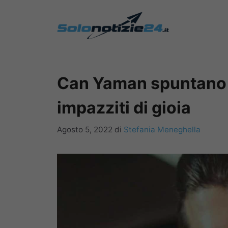
Vai
al
contenuto
Can Yaman spuntano fo
impazziti di gioia
Agosto 5, 2022
di
Stefania Meneghella