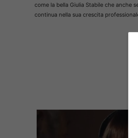
come la bella Giulia Stabile che anche s
continua nella sua crescita professional