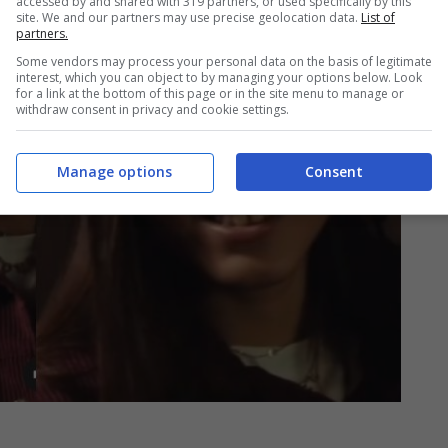
accessed by and shared with 319 partners, or used specifically by this
site. We and our partners may use precise geolocation data.
List of
partners.
Some vendors may process your personal data on the basis of legitimate
interest, which you can object to by managing your options below. Look
for a link at the bottom of this page or in the site menu to manage or
withdraw consent in privacy and cookie settings.
Manage options
Consent