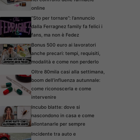
online
“Sto per tornare”: l’annuncio
dalla Ferragnez family fa felici i
fans, ma non è Fedez
Bonus 500 euro ai lavoratori
anche precari: tempi, requisiti,
modalità e come non perderlo
Oltre 80mila casi alla settimana,
boom dell’influenza autunnale:
come riconoscerla e come
intervenire
Incubo blatte: dove si
nascondono in casa e come
allontanarle per sempre
Incidente tra auto e