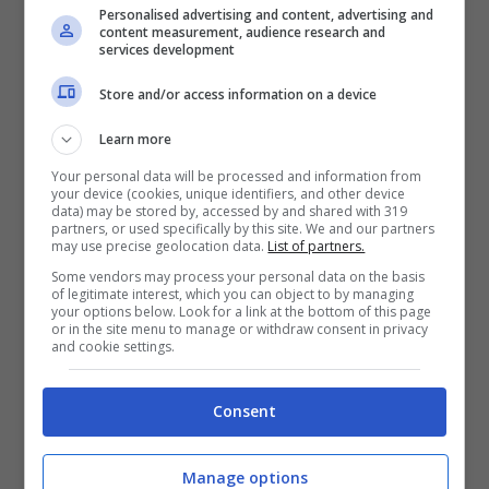
Ecco il tuo carattere in base al
Personalised advertising and content, advertising and
content measurement, audience research and
tuo gruppo sanguigno
services development
Store and/or access information on a device
Gruppo 0:
le persone che appartengono a
questo gruppo, dovrebbero mangiare più
Learn more
carne rossa e consumare più proteine. Siete
Your personal data will be processed and information from
your device (cookies, unique identifiers, and other device
socievoli e mate stare in gruppo inoltre avete
data) may be stored by, accessed by and shared with 319
partners, or used specifically by this site. We and our partners
la passione per l’arte a 360° e nutritive molta
may use precise geolocation data.
List of partners.
fiducia verso il prossimo. Non siete tipi molto
Some vendors may process your personal data on the basis
of legitimate interest, which you can object to by managing
sportivi ma dovete praticare sport come
your options below. Look for a link at the bottom of this page
or in the site menu to manage or withdraw consent in privacy
aerobica, nuoto, sollevamento pesi: insomma
and cookie settings.
tutte attività per consumare energia e grassi
Consent
visto che dovreste avere la tendenza a
ingrassare.
Manage options