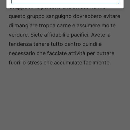
Gruppo A:
le persone che invece hanno
questo gruppo sanguigno dovrebbero evitare
di mangiare troppa carne e assumere molte
verdure. Siete affidabili e pacifici. Avete la
tendenza tenere tutto dentro quindi è
necessario che facciate attività per buttare
fuori lo stress che accumulate facilmente.