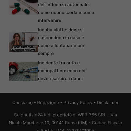
dell’influenza autunnale:
come riconoscerla e come
intervenire
Incubo blatte: dove si
nascondono in casa e
come allontanarle per
sempre
Incidente tra auto e
monopattino: ecco chi
deve risarcire i danni
Chi siamo
-
Redazione
-
Privacy Policy
-
Disclaimer
Solonotizie24.it di proprietà di WEB 365 SRL - Via
Nicola Marchese 10, 00141 Roma (RM) - Codice Fiscale
e Partita I.V.A. 12279101005