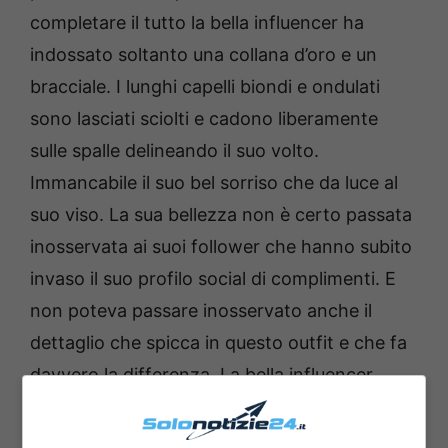
completare il tutto la bella influencer ha
indossato soltanto una collana d’oro e un
bracciale. I lunghi capelli biondi e ondulati
sono lasciati sciolti e cadono liberamente
sulle spalle delineando il suo volto.
Immancabile il suo bel sorriso che da luce al
suo viso. La sua bellezza non è certo passata
inosservata ai suoi follower che hanno subito
invaso il suo profilo social di complimenti. E
non poteva passare inosservato anche il
dettaglio che spicca in questo outfit e che fa
davvero la differenza. La bella influencer
infatti indossa delle ciabatte infradito nero
che lasciano vedere chiaramente la sua