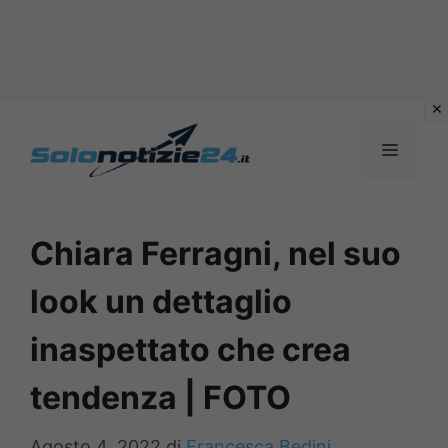
Vai
al
MENU
contenuto
Chiara Ferragni, nel suo
look un dettaglio
inaspettato che crea
tendenza | FOTO
Agosto 4, 2022
di
Francesca Bedini