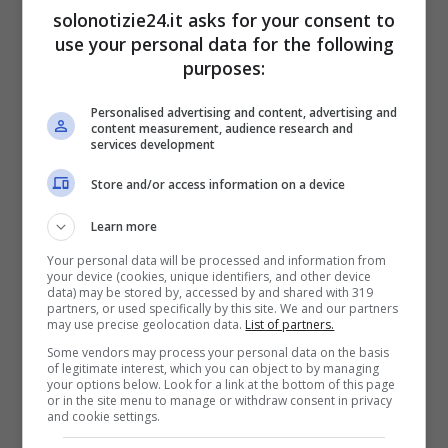
solonotizie24.it asks for your consent to
perfetta pedicure e il colore dello smalto:
use your personal data for the following
un’
innoccente rosa candido di una tonalità
purposes:
happy mood
.
Personalised advertising and content, advertising and
content measurement, audience research and
services development
Store and/or access information on a device
Learn more
Your personal data will be processed and information from
your device (cookies, unique identifiers, and other device
data) may be stored by, accessed by and shared with 319
partners, or used specifically by this site. We and our partners
may use precise geolocation data.
List of partners.
Some vendors may process your personal data on the basis
of legitimate interest, which you can object to by managing
your options below. Look for a link at the bottom of this page
or in the site menu to manage or withdraw consent in privacy
and cookie settings.