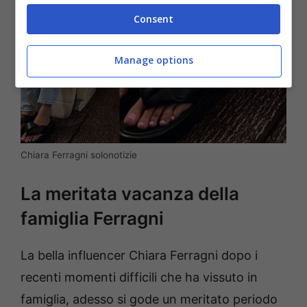
Consent
Manage options
Chiara Ferragni solonotizie
La meritata vacanza della
famiglia Ferragni
La bella influencer Chiara Ferragni dopo i
recenti momenti difficili che ha vissuto in
famiglia, adesso si gode un meritato periodo