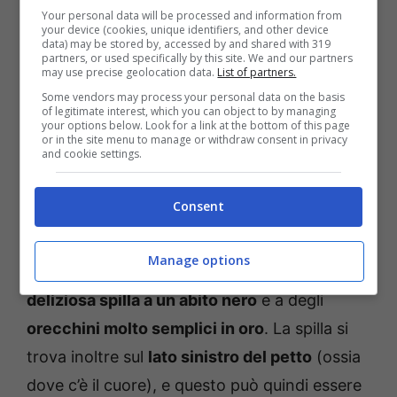
Your personal data will be processed and information from
your device (cookies, unique identifiers, and other device
data) may be stored by, accessed by and shared with 319
partners, or used specifically by this site. We and our partners
may use precise geolocation data.
List of partners.
Some vendors may process your personal data on the basis
of legitimate interest, which you can object to by managing
your options below. Look for a link at the bottom of this page
or in the site menu to manage or withdraw consent in privacy
and cookie settings.
Consent
Manage options
Carolina ha inoltre scelto di
abbinare la
deliziosa spilla a un abito nero
e a degli
orecchini molto semplici in oro
. La spilla si
trova inoltre sul
lato sinistro del petto
(ossia
dove c’è il cuore), e questo può quindi essere