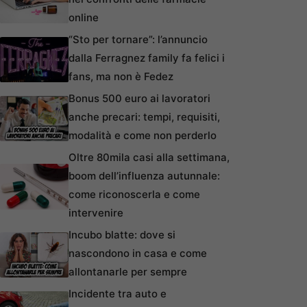
online
“Sto per tornare”: l’annuncio
dalla Ferragnez family fa felici i
fans, ma non è Fedez
Bonus 500 euro ai lavoratori
anche precari: tempi, requisiti,
modalità e come non perderlo
Oltre 80mila casi alla settimana,
boom dell’influenza autunnale:
come riconoscerla e come
intervenire
Incubo blatte: dove si
nascondono in casa e come
allontanarle per sempre
Incidente tra auto e