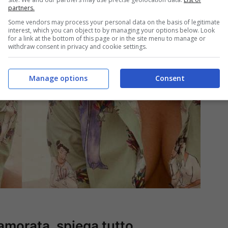
partners.
Some vendors may process your personal data on the basis of legitimate
interest, which you can object to by managing your options below. Look
for a link at the bottom of this page or in the site menu to manage or
withdraw consent in privacy and cookie settings.
Manage options
Consent
namorata, spiega tutto