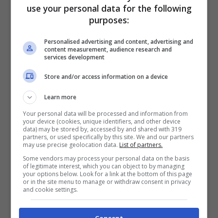
use your personal data for the following
purposes:
Personalised advertising and content, advertising and
content measurement, audience research and
services development
Store and/or access information on a device
Learn more
Your personal data will be processed and information from
your device (cookies, unique identifiers, and other device
data) may be stored by, accessed by and shared with 319
partners, or used specifically by this site. We and our partners
Martina Miliddi: lontani per
may use precise geolocation data.
List of partners.
Some vendors may process your personal data on the basis
impegni lavorativi ma vicini
of legitimate interest, which you can object to by managing
your options below. Look for a link at the bottom of this page
con il cuore
or in the site menu to manage or withdraw consent in privacy
and cookie settings.
I due talenti di “Amici” Martina Miliddi e il