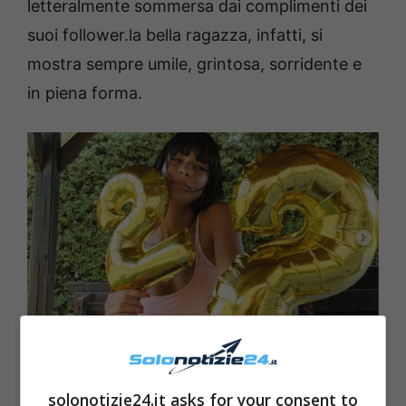
letteralmente sommersa dai complimenti dei
suoi follower.la bella ragazza, infatti, si
mostra sempre umile, grintosa, sorridente e
in piena forma.
Martina Miliddi solonotizie
solonotizie24.it asks for your consent to