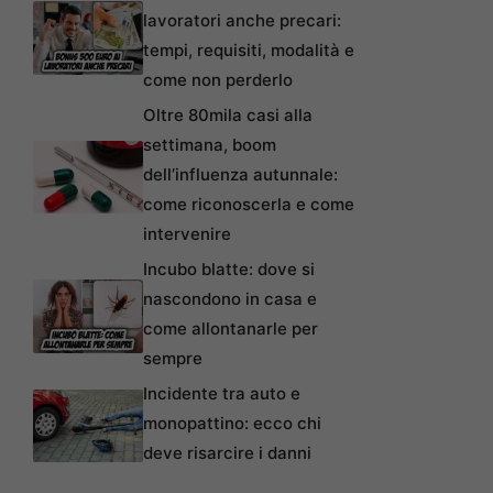
lavoratori anche precari:
tempi, requisiti, modalità e
come non perderlo
Oltre 80mila casi alla
settimana, boom
dell’influenza autunnale:
come riconoscerla e come
intervenire
Incubo blatte: dove si
nascondono in casa e
come allontanarle per
sempre
Incidente tra auto e
monopattino: ecco chi
deve risarcire i danni