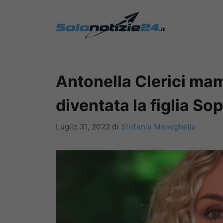
Vai
al
contenuto
Antonella Clerici ma
diventata la figlia So
Luglio 31, 2022
di
Stefania Meneghella