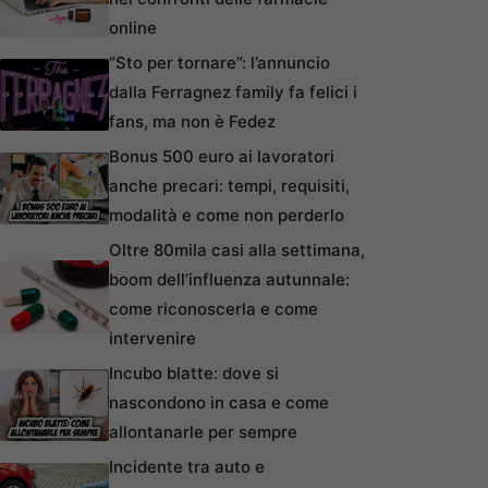
online
“Sto per tornare”: l’annuncio
dalla Ferragnez family fa felici i
fans, ma non è Fedez
Bonus 500 euro ai lavoratori
anche precari: tempi, requisiti,
modalità e come non perderlo
Oltre 80mila casi alla settimana,
boom dell’influenza autunnale:
come riconoscerla e come
intervenire
Incubo blatte: dove si
nascondono in casa e come
allontanarle per sempre
Incidente tra auto e