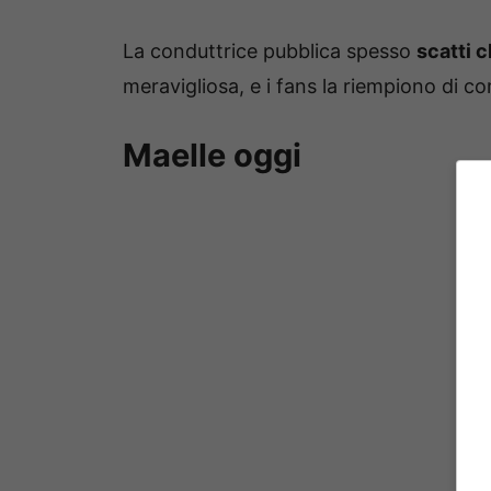
La conduttrice pubblica spesso
scatti 
meravigliosa, e i fans la riempiono di c
Maelle oggi