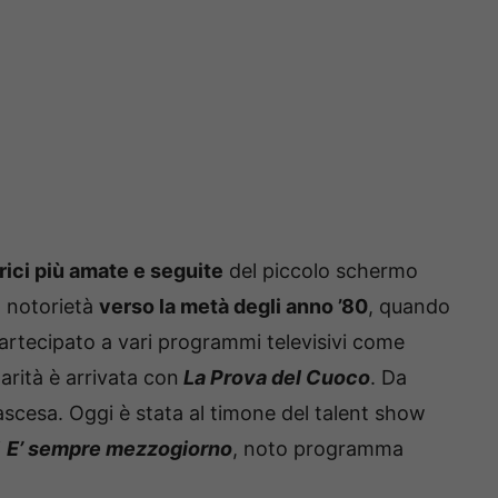
rici più amate e seguite
del piccolo schermo
a notorietà
verso la metà degli anno ’80
, quando
partecipato a vari programmi televisivi come
arità è arrivata con
La Prova del Cuoco
. Da
 ascesa. Oggi è stata al timone del talent show
i
E’ sempre mezzogiorno
, noto programma