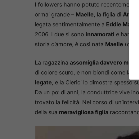
I followers hanno potuto recentemente 
ormai grande –
Maelle
, la figlia di
Antone
legata sentimentalmente a
Eddie Marte
2006. I due si sono
innamorati
e hanno 
storia d’amore, è così nata
Maelle
(che l
La ragazzina
assomiglia davvero molto
di colore scuro, e non biondi come la b
legate
, e la Clerici lo dimostra spesso sui
Da un po’ di anni, la conduttrice vive in
trovato la felicità. Nel corso di un’inter
della sua
meravigliosa figlia
raccontando