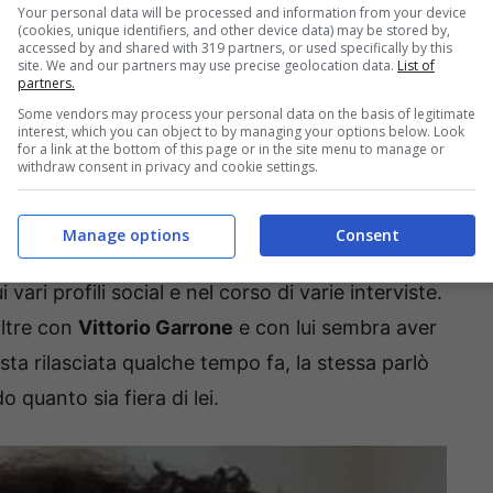
Your personal data will be processed and information from your device
assistere al
cambiamento della piccola
– ma
(cookies, unique identifiers, and other device data) may be stored by,
accessed by and shared with 319 partners, or used specifically by this
lla Clerici
. La presentatrice è infatti stata
site. We and our partners may use precise geolocation data.
List of
partners.
ns
, un animatore turistico che ha incontrato nel
Some vendors may process your personal data on the basis of legitimate
iniziato
un percorso di vita
insieme: dalla loro
interest, which you can object to by managing your options below. Look
for a link at the bottom of this page or in the site menu to manage or
a Clerici ama alla follia).
withdraw consent in privacy and cookie settings.
 alla sua mamma,
dato che ha i
capelli ricci
(ma
Manage options
Consent
ella Antonella). Le due sono
davvero molto
 vari profili social e nel corso di varie interviste.
oltre con
Vittorio Garrone
e con lui sembra aver
vista rilasciata qualche tempo fa, la stessa parlò
 quanto sia fiera di lei.