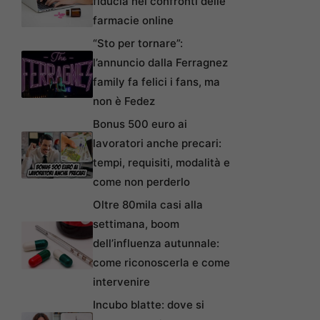
fiducia nei confronti delle
farmacie online
“Sto per tornare”:
l’annuncio dalla Ferragnez
family fa felici i fans, ma
non è Fedez
Bonus 500 euro ai
lavoratori anche precari:
tempi, requisiti, modalità e
come non perderlo
Oltre 80mila casi alla
settimana, boom
dell’influenza autunnale:
come riconoscerla e come
intervenire
Incubo blatte: dove si