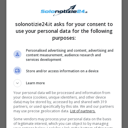
profili social. I followers hanno così potuto
assistere alla bella vacanza
che la
conduttrice si è concessa.
solonotizie24.it asks for your consent to
use your personal data for the following
purposes:
I due stanno per tornare insieme?
Sì, ma nel
piccolo schermo. Il 30 luglio 2022 verrà infatti
Personalised advertising and content, advertising and
content measurement, audience research and
trasmesso – nei palinsesti Rai – uno
speciale
services development
tv dedicato proprio a Francesco Totti e Ilary
Store and/or access information on a device
Blasi
. L’appuntamento è su Rai 3, e si tratta
Learn more
appunto di uno
Speciale di Blob
dedicato alla
Your personal data will be processed and information from
loro separazione. Si chiama
Totti una sera a
your device (cookies, unique identifiers, and other device
data) may be stored by, accessed by and shared with 319
cena
e andrà a ripercorrere
le tappe più
partners, or used specifically by this site. We and our partners
may use precise geolocation data.
List of partners.
importanti
della relazione tra l’ex Capitano
Some vendors may process your personal data on the basis
della Roma e la bella conduttrice. Si parlerà
of legitimate interest, which you can object to by managing