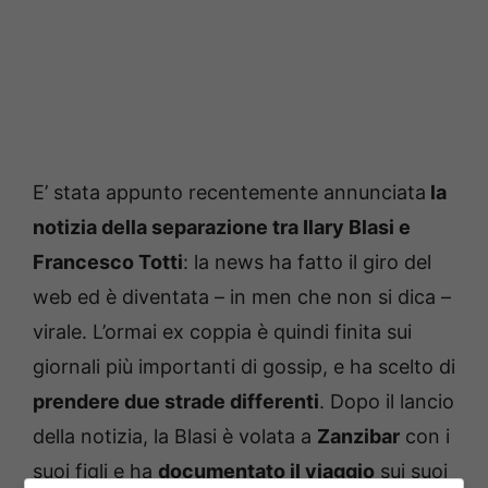
E’ stata appunto recentemente annunciata
la
notizia della separazione tra Ilary Blasi e
Francesco Totti
: la news ha fatto il giro del
web ed è diventata – in men che non si dica –
virale. L’ormai ex coppia è quindi finita sui
giornali più importanti di gossip, e ha scelto di
prendere due strade differenti
. Dopo il lancio
della notizia, la Blasi è volata a
Zanzibar
con i
suoi figli e ha
documentato il viaggio
sui suoi