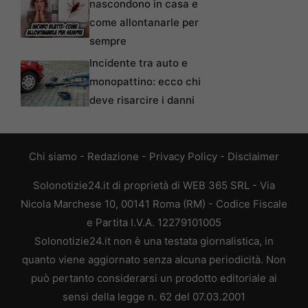
nascondono in casa e
come allontanarle per
sempre
Incidente tra auto e
monopattino: ecco chi
deve risarcire i danni
Chi siamo
-
Redazione
-
Privacy Policy
-
Disclaimer
Solonotizie24.it di proprietà di WEB 365 SRL - Via
Nicola Marchese 10, 00141 Roma (RM) - Codice Fiscale
e Partita I.V.A. 12279101005
Solonotizie24.it non è una testata giornalistica, in
quanto viene aggiornato senza alcuna periodicità. Non
può pertanto considerarsi un prodotto editoriale ai
sensi della legge n. 62 del 07.03.2001