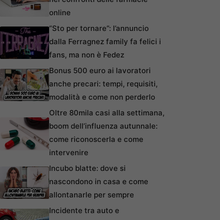
online
“Sto per tornare”: l’annuncio
dalla Ferragnez family fa felici i
fans, ma non è Fedez
Bonus 500 euro ai lavoratori
anche precari: tempi, requisiti,
modalità e come non perderlo
Oltre 80mila casi alla settimana,
boom dell’influenza autunnale:
come riconoscerla e come
intervenire
Incubo blatte: dove si
nascondono in casa e come
allontanarle per sempre
Incidente tra auto e