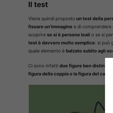
Il test
Viene quindi proposto
un test della per
fissare un’immagine
e di comprendere qu
scoprire
se si è persone leali
o se si pe
test è davvero molto semplice
: si può
quale elemento è
balzato subito agli oc
Ci sono infatti
due figure ben distinte
:
figura della coppia o la figura del cane