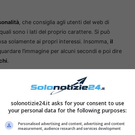
sonalità
, che consiglia agli utenti del web di
ali sono i lati del proprio carattere. Si può
nsa solamente ai propri interessi. Insomma,
il
 guardare l’immagine per alcuni secondi e poi dire
chi
.
 quale delle due si riesce a vedere per prima?
La
?
solonotizie24.it asks for your consent to use
your personal data for the following purposes:
Personalised advertising and content, advertising and content
measurement, audience research and services development