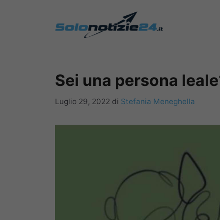
Vai
al
contenuto
Sei una persona leale
Luglio 29, 2022
di
Stefania Meneghella