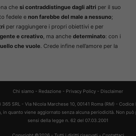
sona che
si contraddistingue dagli altri
per il suo
lto fedele e
non farebbe del male a nessuno
;
ri
per raggiungere i propri obiettivi e per
ligente e creativo
, ma anche
determinato
: con i
quello che vuole
. Crede infine nell’amore per la
Chi siamo
-
Redazione
-
Privacy Policy
-
Disclaimer
EB 365 SRL - Via Nicola Marchese 10, 00141 Roma (RM) - Codice F
ca, in quanto viene aggiornato senza alcuna periodicità. Non può 
sensi della legge n. 62 del 07.03.2001
Copyright ©2026 - Tutti i diritti riservati -
Contattaci