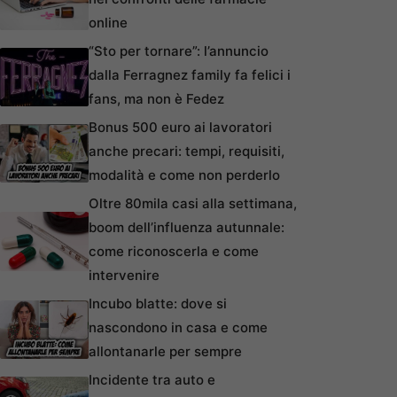
online
“Sto per tornare”: l’annuncio
dalla Ferragnez family fa felici i
fans, ma non è Fedez
Bonus 500 euro ai lavoratori
anche precari: tempi, requisiti,
modalità e come non perderlo
Oltre 80mila casi alla settimana,
boom dell’influenza autunnale:
come riconoscerla e come
intervenire
Incubo blatte: dove si
nascondono in casa e come
allontanarle per sempre
Incidente tra auto e