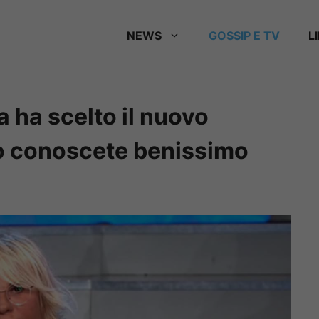
NEWS
GOSSIP E TV
L
 ha scelto il nuovo
 lo conoscete benissimo