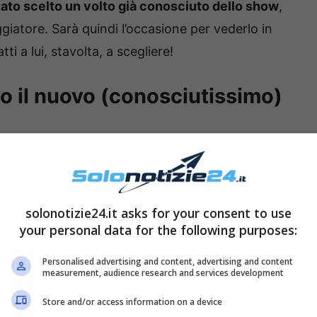
stato scelto un volto già conosciuto dello show
,
atore. Sarà quindi l’occasione per vederlo in
i a lui, stavolta, a scegliere!
vo il nuovo (conosciutissimo)
solonotizie24.it asks for your consent to use
your personal data for the following purposes:
Personalised advertising and content, advertising and content
measurement, audience research and services development
Store and/or access information on a device