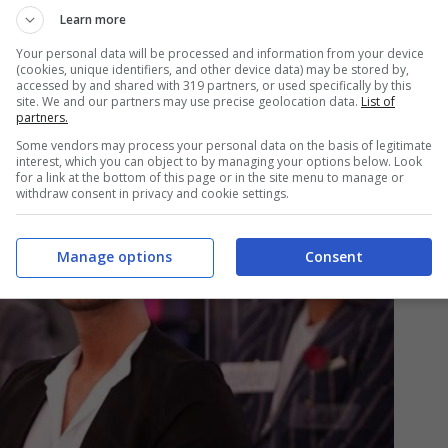
Learn more
a
, che l’anno scorso ha fatto molto discutere per
Your personal data will be processed and information from your device
(cookies, unique identifiers, and other device data) may be stored by,
a Veronica Rimondi.
accessed by and shared with 319 partners, or used specifically by this
site. We and our partners may use precise geolocation data.
List of
partners.
Some vendors may process your personal data on the basis of legitimate
interest, which you can object to by managing your options below. Look
for a link at the bottom of this page or in the site menu to manage or
withdraw consent in privacy and cookie settings.
Manage options
Consent