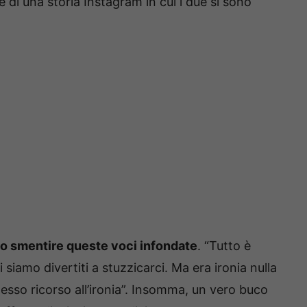
e di una storia Instagram in cui i due si sono
to smentire queste voci infondate
. “Tutto è
 siamo divertiti a stuzzicarci. Ma era ironia nulla
o spesso ricorso all’ironia”. Insomma, un vero buco