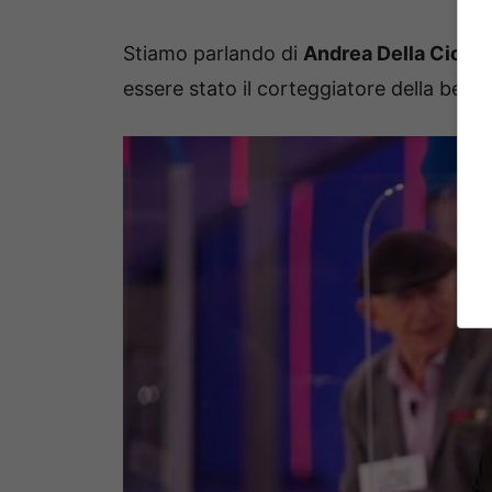
Stiamo parlando di
Andrea Della Ciopp
essere stato il corteggiatore della bell