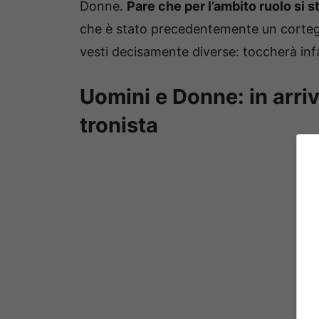
Donne.
Pare che per l’ambito ruolo si 
che è stato precedentemente un corteggi
vesti decisamente diverse: toccherà infatt
Uomini e Donne: in arri
tronista