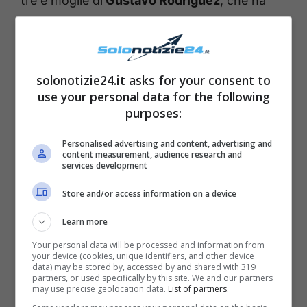
tre e moglie di
Gustavo Rodriguez
, che ha
partecipato – insieme a Jeremias – all’ultima
edizione de
L’Isola dei Famosi
.
solonotizie24.it asks for your consent to
I cinque sono dunque oggi diventati
una delle
use your personal data for the following
famiglie più popolari
della televisione: la bella
purposes:
Veronica preferisce però
restare lotano dai
Personalised advertising and content, advertising and
riflettori
e vivere a distanza il successo dei
content measurement, audience research and
services development
suoi famigliari. “
Io non farò un reality per la
questione del bagno
“, ha dichiarato lei nel
Store and/or access information on a device
corso di un’intervista, “
è questo che mi
Learn more
trattiene. Non andrò mai a L’Isola dei Famosi
Your personal data will be processed and information from
your device (cookies, unique identifiers, and other device
e nemmeno al Grande Fratello per questo.
data) may be stored by, accessed by and shared with 319
partners, or used specifically by this site. We and our partners
Poi ci sono le telecamere, non potrei mai
may use precise geolocation data.
List of partners.
farlo
“. Ha quindi rivelato di essere molto