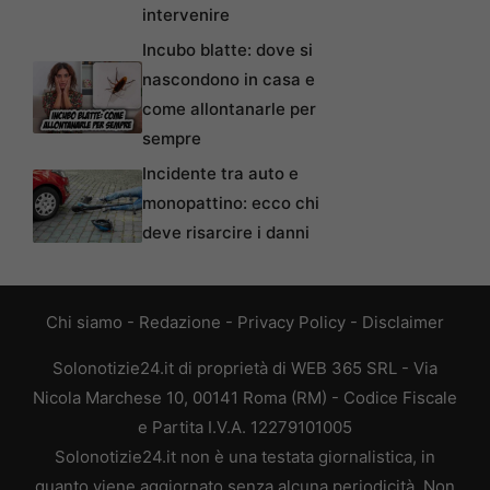
intervenire
Incubo blatte: dove si
nascondono in casa e
come allontanarle per
sempre
Incidente tra auto e
monopattino: ecco chi
deve risarcire i danni
Chi siamo
-
Redazione
-
Privacy Policy
-
Disclaimer
Solonotizie24.it di proprietà di WEB 365 SRL - Via
Nicola Marchese 10, 00141 Roma (RM) - Codice Fiscale
e Partita I.V.A. 12279101005
Solonotizie24.it non è una testata giornalistica, in
quanto viene aggiornato senza alcuna periodicità. Non