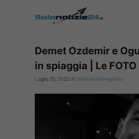
Vai
al
contenuto
Demet Ozdemir e Ogu
in spiaggia | Le FOTO
Luglio 25, 2022
di
Stefania Meneghella