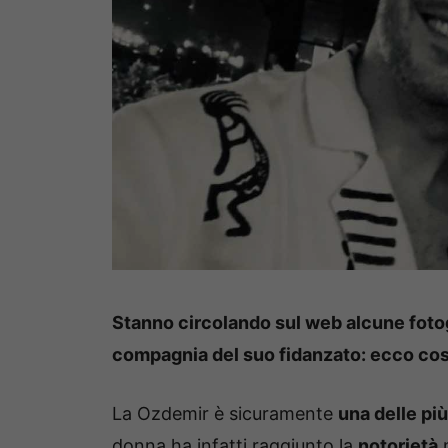
Stanno circolando sul web alcune fotog
compagnia del suo fidanzato: ecco co
La Ozdemir è sicuramente
una delle più
donna ha infatti raggiunto la
notorietà
n