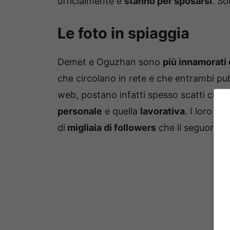
ufficialmente e
stanno per sposarsi
. So
Le foto in spiaggia
Demet e Oguzhan sono
più innamorati
che circolano in rete e che entrambi pubbl
web, postano infatti spesso scatti che 
personale
e quella
lavorativa
. I loro pr
di
migliaia di followers
che li seguono 