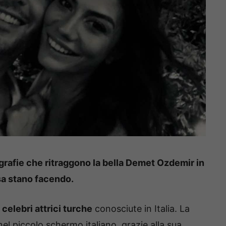
rafie che ritraggono la bella Demet Ozdemir in
sa stano facendo.
 celebri attrici turche
conosciute in Italia. La
el piccolo schermo italiano, grazie alla sua