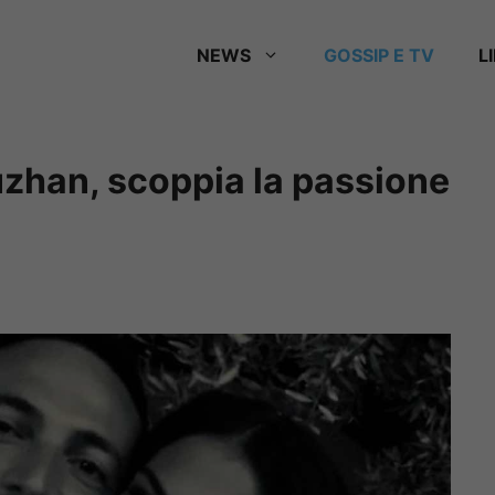
NEWS
GOSSIP E TV
L
zhan, scoppia la passione