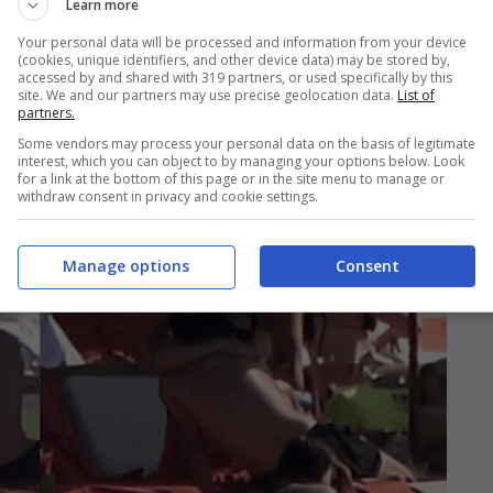
Learn more
Your personal data will be processed and information from your device
(cookies, unique identifiers, and other device data) may be stored by,
accessed by and shared with 319 partners, or used specifically by this
site. We and our partners may use precise geolocation data.
List of
partners.
Some vendors may process your personal data on the basis of legitimate
interest, which you can object to by managing your options below. Look
for a link at the bottom of this page or in the site menu to manage or
withdraw consent in privacy and cookie settings.
Manage options
Consent