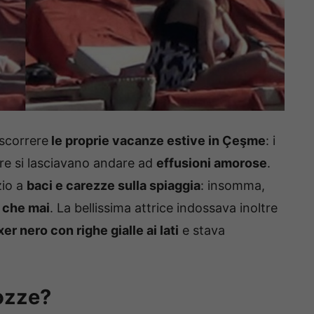
ascorrere
le proprie vacanze estive in Çeşme
: i
re si lasciavano andare ad
effusioni amorose
.
zio a
baci e carezze sulla spiaggia
: insomma,
i che mai
. La bellissima attrice indossava inoltre
er nero con righe gialle ai lati
e stava
ozze?