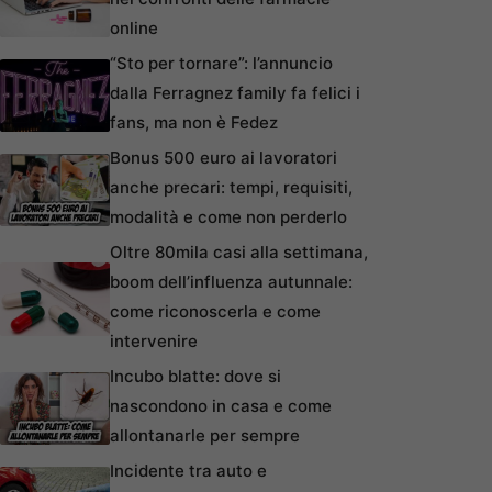
online
“Sto per tornare”: l’annuncio
dalla Ferragnez family fa felici i
fans, ma non è Fedez
Bonus 500 euro ai lavoratori
anche precari: tempi, requisiti,
modalità e come non perderlo
Oltre 80mila casi alla settimana,
boom dell’influenza autunnale:
come riconoscerla e come
intervenire
Incubo blatte: dove si
nascondono in casa e come
allontanarle per sempre
Incidente tra auto e