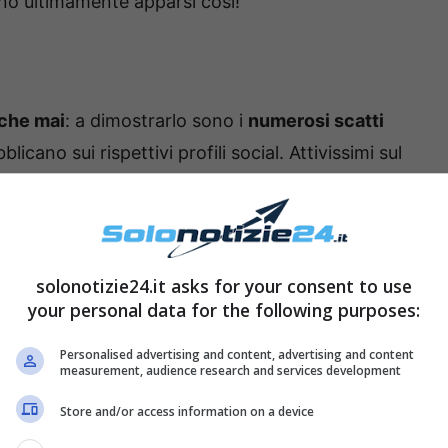
no ultimamente apparsi così!
 che mai
: a dimostrarlo sono i
numerosi scatti
icano sui rispettivi profili social. Attivissimi sul
ritraggono la loro
quotidianità
, la loro
vita
ofili Instagram ufficiali vantano infatti la presenza
sempre
con molto affetto
.
solonotizie24.it asks for your consent to use
your personal data for the following purposes:
Personalised advertising and content, advertising and content
measurement, audience research and services development
Store and/or access information on a device