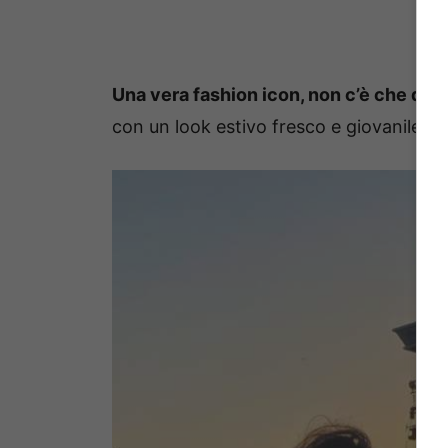
Una vera fashion icon, non c’è che dire
con un look estivo fresco e giovanile ch