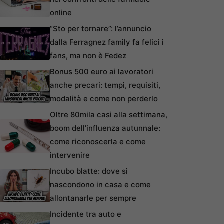
online
“Sto per tornare”: l’annuncio
dalla Ferragnez family fa felici i
fans, ma non è Fedez
Bonus 500 euro ai lavoratori
anche precari: tempi, requisiti,
modalità e come non perderlo
Oltre 80mila casi alla settimana,
boom dell’influenza autunnale:
come riconoscerla e come
intervenire
Incubo blatte: dove si
nascondono in casa e come
allontanarle per sempre
Incidente tra auto e