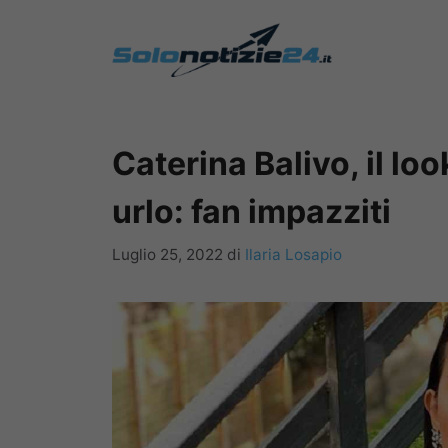
Vai
al
contenuto
Caterina Balivo, il lo
urlo: fan impazziti
Luglio 25, 2022
di
Ilaria Losapio