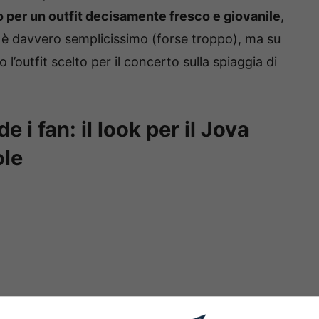
o per un outfit decisamente fresco e giovanile
,
ok è davvero semplicissimo (forse troppo), ma su
o l’outfit scelto per il concerto sulla spiaggia di
 i fan: il look per il Jova
ole