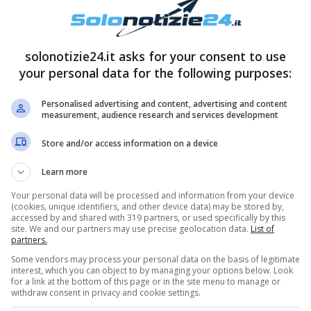
solonotizie24.it asks for your consent to use
!
Caterina Balivo ha di recente sorpreso i fan
your personal data for the following purposes:
e è molto piaciuto ai suoi fan su Instagram.
Personalised advertising and content, advertising and content
measurement, audience research and services development
Store and/or access information on a device
Learn more
Your personal data will be processed and information from your device
(cookies, unique identifiers, and other device data) may be stored by,
accessed by and shared with 319 partners, or used specifically by this
site. We and our partners may use precise geolocation data.
List of
partners.
Some vendors may process your personal data on the basis of legitimate
interest, which you can object to by managing your options below. Look
for a link at the bottom of this page or in the site menu to manage or
withdraw consent in privacy and cookie settings.