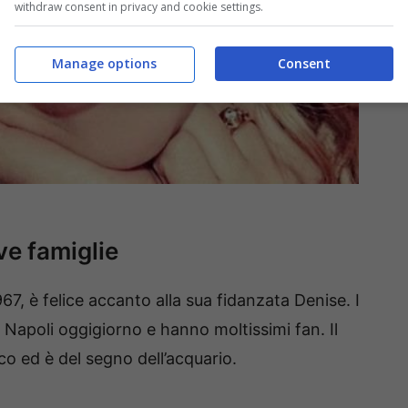
withdraw consent in privacy and cookie settings.
Manage options
Consent
ve famiglie
967, è felice accanto alla sua fidanzata Denise. I
 Napoli oggigiorno e hanno moltissimi fan. Il
o ed è del segno dell’acquario.