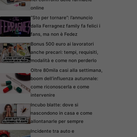
online
“Sto per tornare”: l’annuncio
dalla Ferragnez family fa felici i
fans, ma non è Fedez
Bonus 500 euro ai lavoratori
anche precari: tempi, requisiti,
modalità e come non perderlo
Oltre 80mila casi alla settimana,
boom dell’influenza autunnale:
come riconoscerla e come
intervenire
Incubo blatte: dove si
nascondono in casa e come
allontanarle per sempre
Incidente tra auto e