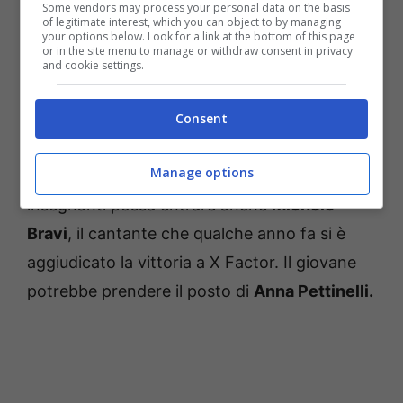
Alessandra Celentano
. La Cuccarini ha
Some vendors may process your personal data on the basis
of legitimate interest, which you can object to by managing
voluto tornare nel programma con molta
your options below. Look for a link at the bottom of this page
or in the site menu to manage or withdraw consent in privacy
convinzione, e per questo è pronta a mettere
and cookie settings.
da parte per qualche tempo i suoi impegni
teatrali. Nella nuova edizione dovrebbe
Consent
passare a insegnare canto, e non ballo. Si
Manage options
mormora, inoltre, che nel cast degli
insegnanti possa entrare anche
Michele
Bravi
, il cantante che qualche anno fa si è
aggiudicato la vittoria a X Factor. Il giovane
potrebbe prendere il posto di
Anna Pettinelli.