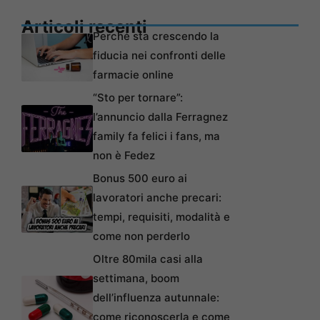
Articoli recenti
Perché sta crescendo la
fiducia nei confronti delle
farmacie online
“Sto per tornare”:
l’annuncio dalla Ferragnez
family fa felici i fans, ma
non è Fedez
Bonus 500 euro ai
lavoratori anche precari:
tempi, requisiti, modalità e
come non perderlo
Oltre 80mila casi alla
settimana, boom
dell’influenza autunnale:
come riconoscerla e come