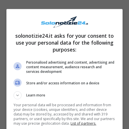
solonotizie24.it asks for your consent to
use your personal data for the following
purposes:
Personalised advertising and content, advertising and
content measurement, audience research and
services development
Fonte: Instagram
Store and/or access information on a device
Oltre alla talentuosa cantante, ritroveremo
Learn more
diversi altri professori tra cui
Rudy Zerbi
,
Your personal data will be processed and information from
your device (cookies, unique identifiers, and other device
eterno braccio destro della conduttrice Maria
data) may be stored by, accessed by and shared with 319
partners, or used specifically by this site. We and our partners
De Filippi,
Lorella Cuccarini
e la storica
may use precise geolocation data.
List of partners.