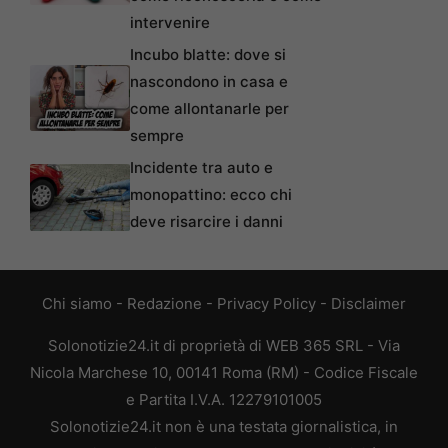
intervenire
Incubo blatte: dove si
nascondono in casa e
come allontanarle per
sempre
Incidente tra auto e
monopattino: ecco chi
deve risarcire i danni
Chi siamo
-
Redazione
-
Privacy Policy
-
Disclaimer
Solonotizie24.it di proprietà di WEB 365 SRL - Via
Nicola Marchese 10, 00141 Roma (RM) - Codice Fiscale
e Partita I.V.A. 12279101005
Solonotizie24.it non è una testata giornalistica, in