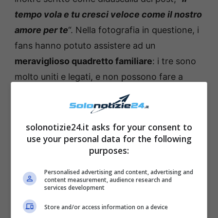
tempo vola e tu cresci veloce come il nostro
amore per te
“. Nella fotografia in questione, i
fans hanno potuto assistere ad un
meraviglioso quadretto familiare
: i tre sono
molto uniti e legati, e non possono fare a
meno di
essere felici
quando sono in
reciproca compagnia.
solonotizie24.it asks for your consent to
use your personal data for the following
purposes:
Personalised advertising and content, advertising and
content measurement, audience research and
services development
Store and/or access information on a device