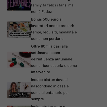
family fa felici i fans, ma
non è Fedez
Bonus 500 euro ai
lavoratori anche precari:
tempi, requisiti, modalità e
come non perderlo
Oltre 80mila casi alla
settimana, boom
dell’influenza autunnale:
come riconoscerla e come
intervenire
Incubo blatte: dove si
nascondono in casa e
come allontanarle per
sempre
Incidente tra auto e