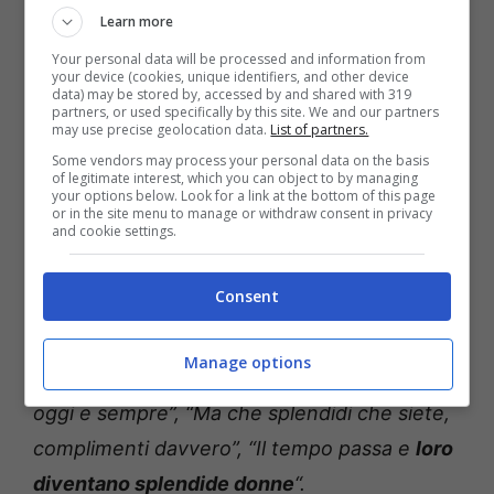
Learn more
Your personal data will be processed and information from
your device (cookies, unique identifiers, and other device
Il post ha ovviamente ottenuto
data) may be stored by, accessed by and shared with 319
partners, or used specifically by this site. We and our partners
numerosissimi apprezzamenti
da parte dei
may use precise geolocation data.
List of partners.
Some vendors may process your personal data on the basis
followers, che non hanno perso l’occasione
of legitimate interest, which you can object to by managing
your options below. Look for a link at the bottom of this page
per commentare e augurare a Mya un
buon
or in the site menu to manage or withdraw consent in privacy
and cookie settings.
compleanno
. “
Augurissimi, che bella
“, ha
infatti scritto uno di loro, “
14 anni di purezza
.
Consent
Meraviglioso vedere che ci sono ragazze che
risplendono per la loro età
“. E ancora: “
Che
Manage options
tu possa circondarti di chi ti vuole bene
…
oggi e sempre”, “Ma che splendidi che siete,
complimenti davvero”, “Il tempo passa e
loro
diventano splendide donne
“.