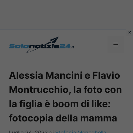
Vai
al
MENU
contenuto
Alessia Mancini e Flavio
Montrucchio, la foto con
la figlia è boom di like:
fotocopia della mamma
Luglio 24, 2022
di
Stefania Meneghella