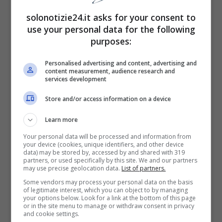
solonotizie24.it asks for your consent to
use your personal data for the following
purposes:
Personalised advertising and content, advertising and
content measurement, audience research and
services development
Store and/or access information on a device
Learn more
Your personal data will be processed and information from
your device (cookies, unique identifiers, and other device
Fonte: Instagram
data) may be stored by, accessed by and shared with 319
partners, or used specifically by this site. We and our partners
may use precise geolocation data.
List of partners.
Un momento davvero emozionante, che la
Some vendors may process your personal data on the basis
conduttrice ha vissuto insieme alla figlia più
of legitimate interest, which you can object to by managing
your options below. Look for a link at the bottom of this page
piccola, Mia, avuta dalla relazione con
or in the site menu to manage or withdraw consent in privacy
and cookie settings.
Francesco Facchinetti.
Pare che Tommaso e