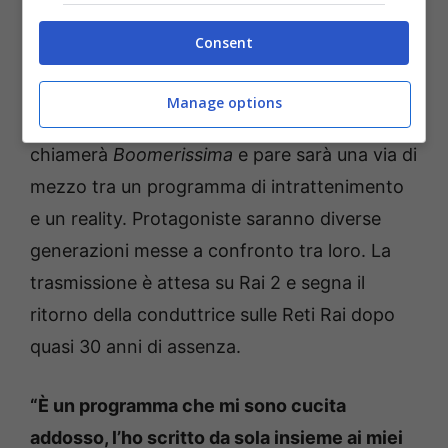
la mamma Alessia potrebbero fare coppia
Consent
anche nel nuovo programma
che vedrà al
timone la bella conduttrice, da qualche tempo
Manage options
lontano dalla scena pubblica. Il programma si
chiamerà
Boomerissima
e pare sarà una via di
mezzo tra un programma di intrattenimento
e un reality. Protagoniste saranno diverse
generazioni messe a confronto tra loro. La
trasmissione è attesa su Rai 2 e segna il
ritorno della conduttrice sulle Reti Rai dopo
quasi 30 anni di assenza.
“È un programma che mi sono cucita
addosso, l’ho scritto da sola insieme ai miei