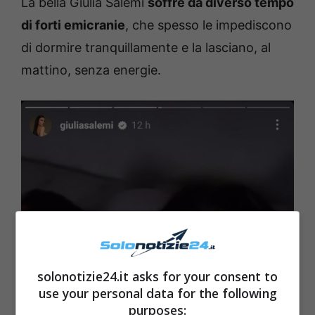
La bella Giulia Salemi
soffre da diverso tempo
di forti emicranie
, che spesso le impediscono
di dormire tranquillamente e la lasciano, al
mattino, senza energie.
solonotizie24.it asks for your consent to
use your personal data for the following
purposes: