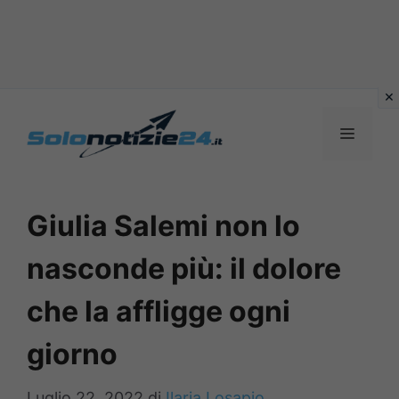
Vai
al
MENU
contenuto
Giulia Salemi non lo
nasconde più: il dolore
che la affligge ogni
giorno
Luglio 22, 2022
di
Ilaria Losapio