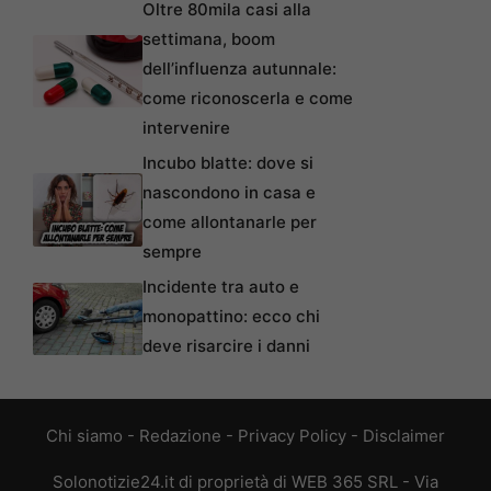
Oltre 80mila casi alla
settimana, boom
dell’influenza autunnale:
come riconoscerla e come
intervenire
Incubo blatte: dove si
nascondono in casa e
come allontanarle per
sempre
Incidente tra auto e
monopattino: ecco chi
deve risarcire i danni
Chi siamo
-
Redazione
-
Privacy Policy
-
Disclaimer
Solonotizie24.it di proprietà di WEB 365 SRL - Via