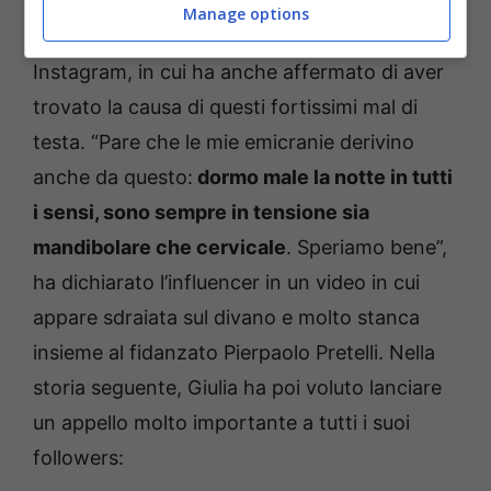
Lei stessa ha voluto informare i fan di questo
Manage options
suo problema di salute in una storia
Instagram, in cui ha anche affermato di aver
trovato la causa di questi fortissimi mal di
testa. “Pare che le mie emicranie derivino
anche da questo:
dormo male la notte in tutti
i sensi, sono sempre in tensione sia
mandibolare che cervicale
. Speriamo bene”,
ha dichiarato l’influencer in un video in cui
appare sdraiata sul divano e molto stanca
insieme al fidanzato Pierpaolo Pretelli. Nella
storia seguente, Giulia ha poi voluto lanciare
un appello molto importante a tutti i suoi
followers: